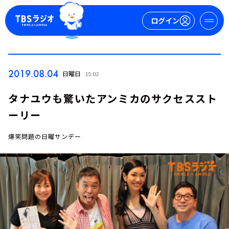
ログイン
マイページ
2019.08.04
日曜日
15:02
新規会員登録
ログイン
タナユウも驚いたアンミカのサクセススト
ーリー
爆笑問題の日曜サンデー
今日の番組表
週間番組表
トピックス
TBS Podcast