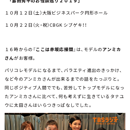
「島田秀平のお怪談巡り２０１９」
１０月１２日（土）大阪ビジネスパーク円形ホール
１０月２２日（火・祝）CBGK シブゲキ！！
１６時からの『
ここは赤坂応接間
』は、モデルの
アンミカ
さん
がお客様。
パリコレモデルになるまで、バラエティ進出のきっかけ、
など今のアンミカさんが出来るまでの話をたっぷりと。
同じポジティブ人間ででも、苦労してトップモデルになっ
たアンミカさんに比べて、何も考えずに生きているタナユ
ウに太田さんはいらつきっぱなしでした。