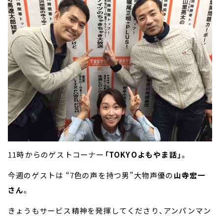
11時からのゲストコーナー
「TOKYOよもやま話」
。
今週のゲストは “7色の声を持つ男”大物声優の
山寺宏一
さん
。
きょうもサービス精神を発揮してくださり、アンパンマン