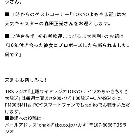
うさん
。
■11時からのゲストコーナー「TOKYOよもやま話」はお
天気キャスターの
森田正光さん
をお迎えします。
■12時台後半「初心者歓迎まっぴるま大喜利」のお題は
『10年付き合った彼女にプロポーズしたら断られました。
何で？』
来週もお楽しみに！
TBSラジオ『土曜ワイドラジオTOKYO ナイツのちゃきちゃき
大放送』は毎週土曜あさ9:00-ひる1:00放送中。AM954kHz、
FM90.5MHz。PCやスマートフォンでも
radiko
でお聴きいただ
けます。
■番組への投稿は…
メールアドレス：
chaki@tbs.co.jp
ハガキ：〒107-8066 TBSラ
ジオ