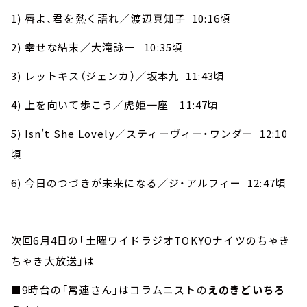
1) 唇よ、君を熱く語れ／渡辺真知子 10:16頃
2) 幸せな結末／大滝詠一 10:35頃
3) レットキス（ジェンカ）／坂本九 11:43頃
4) 上を向いて歩こう／虎姫一座 11:47頃
5) Isn’t She Lovely／スティーヴィー・ワンダー 12:10
頃
6) 今日のつづきが未来になる／ジ・アルフィー 12:47頃
次回6月4日の「土曜ワイドラジオTOKYOナイツのちゃき
ちゃき大放送」は
■9時台の「常連さん」はコラムニストの
えのきどいちろ