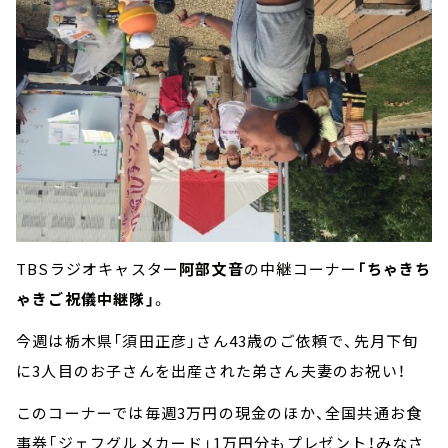
TBSラジオキャスター
阿部文音
の中継コーナー
「ちゃきち
ゃきご祝儀中継隊」
。
今週は栃木県「須田正彦」さん43歳のご依頼で、先月下旬
に3人目のお子さんを出産された弟さん夫妻のお祝い！
このコーナーでは毎週3万円の現金のほか、全国共通お食
事券「ジェフグルメカード」1万円分もプレゼント！みなさ