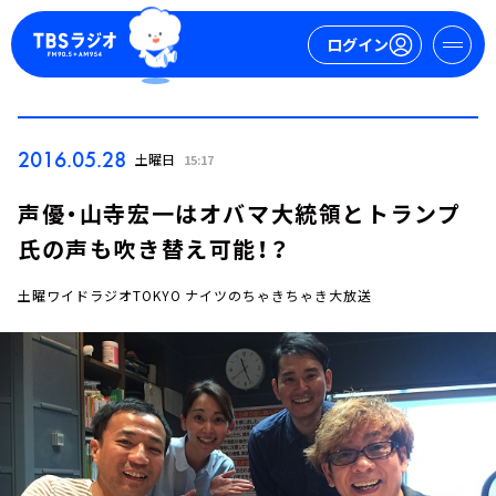
ログイン
マイページ
2016.05.28
土曜日
15:17
新規会員登録
ログイン
声優・山寺宏一はオバマ大統領とトランプ
氏の声も吹き替え可能！？
土曜ワイドラジオTOKYO ナイツのちゃきちゃき大放送
今日の番組表
週間番組表
トピックス
TBS Podcast