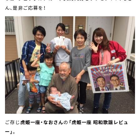
ん、是非ご応募を！
ご存じ
虎姫一座・なおさん
の
「虎姫一座 昭和歌謡レビュ
ー」
。