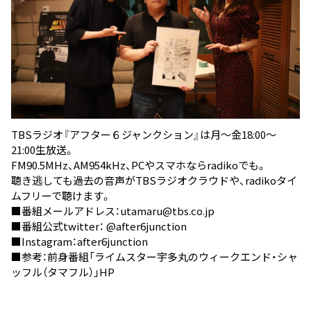
TBSラジオ『アフター６ジャンクション』は月～金18:00～
21:00生放送。
FM90.5MHz、AM954kHz、PCやスマホなら
radiko
でも。
聴き逃しても過去の音声が
TBSラジオクラウド
や、
radikoタイ
ムフリー
で聴けます。
■番組メールアドレス：utamaru@tbs.co.jp
■番組公式twitter：
@after6junction
■Instagram：
after6junction
■参考：前身番組
「ライムスター宇多丸のウィークエンド・シャ
ッフル（タマフル）」HP