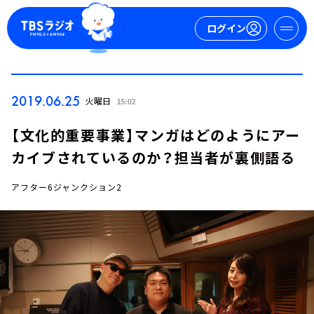
ログイン
マイページ
2019.06.25
火曜日
15:02
新規会員登録
ログイン
【文化的重要事業】マンガはどのようにアー
カイブされているのか？担当者が裏側語る
アフター6ジャンクション2
今日の番組表
週間番組表
トピックス
TBS Podcast