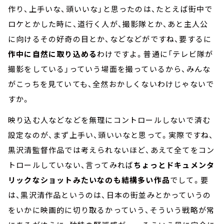
作り、上手いな、頭いいな」と思ったのは、たとえば街中で
ロケとかした時に、道行く人が、撮影隊とか、あと主人公
に向けるその好奇の目とか、などなどがですね、要するに
作中に自然に取り込める
わけですよ。普通に「テレビ隊が
撮影をしている」っていう場面を撮っているから、みんな
がこっちを見ていても、全然おかしくないわけじゃないで
すか。
映り込む人などなどを無理にコントロールしないで済む
設定なのが、まず上手い、頭いいなと思って。実際ですね、
黒沢清監督作品では考えられないほど、あえて全てをコン
トロールしていない、言ってみれば
ちょっとドキュメンタ
リックなショットみたいなのも結構多い作品
でして。要
は、黒沢清作品というのは、日本の街並みとかっていうの
をいかに映画的に切り取るかっていう、そういう戦略が常