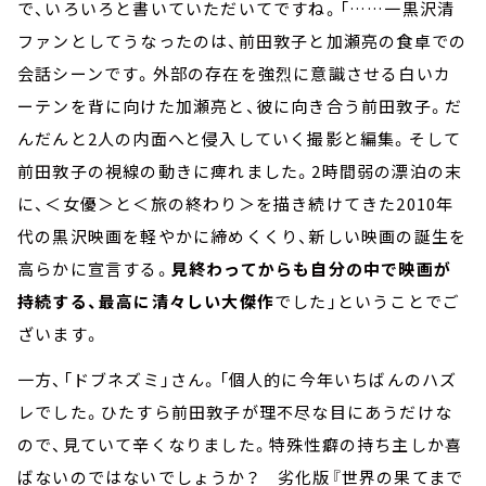
で、いろいろと書いていただいてですね。「……一黒沢清
ファンとしてうなったのは、前田敦子と加瀬亮の食卓での
会話シーンです。外部の存在を強烈に意識させる白いカ
ーテンを背に向けた加瀬亮と、彼に向き合う前田敦子。だ
んだんと2人の内面へと侵入していく撮影と編集。そして
前田敦子の視線の動きに痺れました。2時間弱の漂泊の末
に、＜女優＞と＜旅の終わり＞を描き続けてきた2010年
代の黒沢映画を軽やかに締めくくり、新しい映画の誕生を
高らかに宣言する。
見終わってからも自分の中で映画が
持続する、最高に清々しい大傑作
でした」ということでご
ざいます。
一方、「ドブネズミ」さん。「個人的に今年いちばんのハズ
レでした。ひたすら前田敦子が理不尽な目にあうだけな
ので、見ていて辛くなりました。特殊性癖の持ち主しか喜
ばないのではないでしょうか？ 劣化版『世界の果てまで