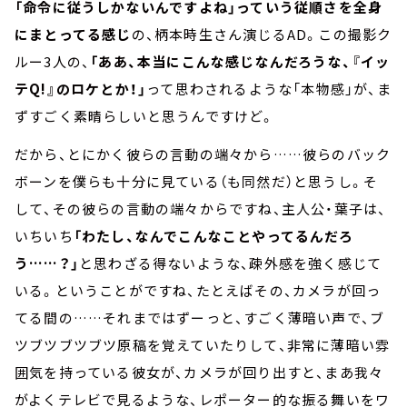
「命令に従うしかないんですよね」っていう従順さを全身
にまとってる感じ
の、柄本時生さん演じるAD。この撮影ク
ルー3人の、
「ああ、本当にこんな感じなんだろうな、『イッ
テQ!』のロケとか！」
って思わされるような「本物感」が、ま
ずすごく素晴らしいと思うんですけど。
だから、とにかく彼らの言動の端々から……彼らのバック
ボーンを僕らも十分に見ている（も同然だ）と思うし。そ
して、その彼らの言動の端々からですね、主人公・葉子は、
いちいち
「わたし、なんでこんなことやってるんだろ
う……？」
と思わざる得ないような、疎外感を強く感じて
いる。ということがですね、たとえばその、カメラが回っ
てる間の……それまではずーっと、すごく薄暗い声で、ブ
ツブツブツブツ原稿を覚えていたりして、非常に薄暗い雰
囲気を持っている彼女が、カメラが回り出すと、まあ我々
がよくテレビで見るような、レポーター的な振る舞いをワ