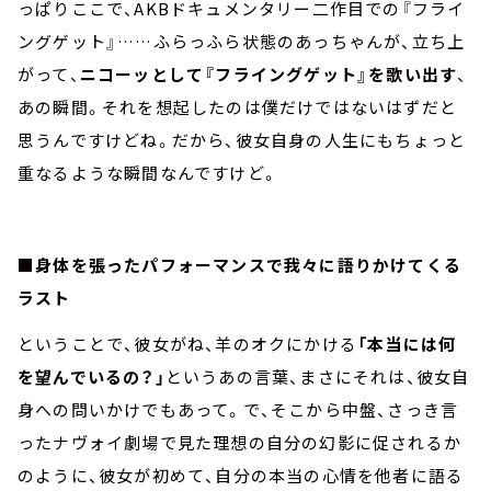
っぱりここで、AKBドキュメンタリー二作目での『フライ
ングゲット』……ふらっふら状態のあっちゃんが、立ち上
がって、
ニコーッとして『フライングゲット』を歌い出す
、
あの瞬間。それを想起したのは僕だけではないはずだと
思うんですけどね。だから、彼女自身の人生にもちょっと
重なるような瞬間なんですけど。
■身体を張ったパフォーマンスで我々に語りかけてくる
ラスト
ということで、彼女がね、羊のオクにかける
「本当には何
を望んでいるの？」
というあの言葉、まさにそれは、彼女自
身への問いかけでもあって。で、そこから中盤、さっき言
ったナヴォイ劇場で見た理想の自分の幻影に促されるか
のように、彼女が初めて、自分の本当の心情を他者に語る