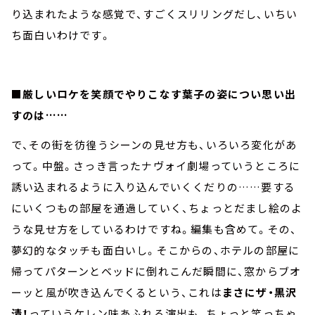
り込まれたような感覚で、すごくスリリングだし、いちい
ち面白いわけです。
■厳しいロケを笑顔でやりこなす葉子の姿につい思い出
すのは……
で、その街を彷徨うシーンの見せ方も、いろいろ変化があ
って。中盤。さっき言ったナヴォイ劇場っていうところに
誘い込まれるように入り込んでいくくだりの……要する
にいくつもの部屋を通過していく、ちょっとだまし絵のよ
うな見せ方をしているわけですね。編集も含めて。その、
夢幻的なタッチも面白いし。そこからの、ホテルの部屋に
帰ってパターンとベッドに倒れこんだ瞬間に、窓からブオ
ーッと風が吹き込んでくるという、これは
まさにザ・黒沢
清！
っていうケレン味あふれる演出も、ちょっと笑っちゃ