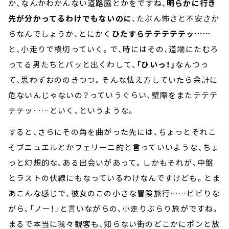
か、なんかわかんない道路脇とかをですね、
明らかに行き
先が分かってるわけでもないのに
、たぶん怖さと不安さか
らなんでしょうか、とにかく
ひたすらテテテテテッ……
と、小走りで横切っていく。で、時にはその、道端にたむろ
ってる男たちとバッと出くわして、
「ひいっ！」
なんつっ
て、思わずおののきつつ。そんな怯え方していたら余計に
危ないんじゃないの？っていうぐらい、壁際をまたテテテ
テテッ……といく、というような。
すると、さらにその角を曲がった先には、ちょっとそれこ
そブニュエルとかフェリーニ的と言っていいような、ちょ
っと幻想的な、ある出会いがあって。しかもそれが、中盤
とラストの伏線にもなっているわけなんですけども。とま
あこんな感じで、彼女のこの小さな冒険旅行……ビビりな
がら、「ノー！」と言いながらの、小走りぶらり旅がですね。
まるで本当に我々観客も、知らない街のどこかにポンと放