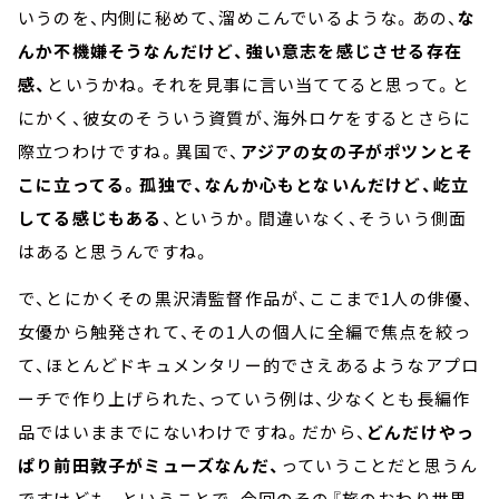
いうのを、内側に秘めて、溜めこんでいるような。あの、
な
んか不機嫌そうなんだけど、強い意志を感じさせる存在
感、
というかね。それを見事に言い当ててると思って。と
にかく、彼女のそういう資質が、海外ロケをするとさらに
際立つわけですね。異国で、
アジアの女の子がポツンとそ
こに立ってる。孤独で、なんか心もとないんだけど、屹立
してる感じもある
、というか。間違いなく、そういう側面
はあると思うんですね。
で、とにかくその黒沢清監督作品が、ここまで1人の俳優、
女優から触発されて、その1人の個人に全編で焦点を絞っ
て、ほとんどドキュメンタリー的でさえあるようなアプロ
ーチで作り上げられた、っていう例は、少なくとも長編作
品ではいままでにないわけですね。だから、
どんだけやっ
ぱり前田敦子がミューズなんだ、
っていうことだと思うん
ですけども。ということで、今回のその『旅のおわり世界