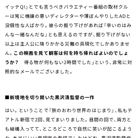
イッテQ!』とでも言うべきバラエティー番組の取材クル
ーは常に機嫌の悪いディレクターや薄ぼんやりしたADと
没個性な人ばかり。彼らの掘り下げがあれば『辛いのはみ
んな一緒なんだな』とも思えるのですが、掘り下げがない
以上は主人公に降りかかる災難の具現化でしかありませ
ん。
この映画を見て観客は何を持ち帰ればよいのでしょ
うか？
得る物が何もない2時間でした」という、非常に対
照的なメールでございました。
■
新境地を切り開いた黒沢清監督の一作
はい。ということで『旅のおわり世界のはじまり』、私もテ
アトル新宿で2回、見てまいりました。昼間の回で、両方と
も結構入ってて、ところどころで自然に笑いが起こるよう
な、本当にいい雰囲気の劇場でしたけどね。黒沢清監督作