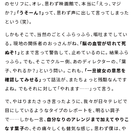
のセリフに、オレ、思わず映画館で、本当に「えっ、マジ
か？」
「うそーん！」
って、思わず声に出して言ってしまった
という（笑）。
しかもそこで、当然のごとくふらっふら、嘔吐までしてい
る。現地の関係者のおっさんがね、
「脳の血管が切れて死
ぬぞ！」
とまで言って警告して、止めているのに。結果ふら
っふら。でも、そこでクルー側、あのディレクターの、「葉
子、やれるか？」という問い。これも、
「一旦彼女の意思を
確認してみせる」
って話法が、またちょっと残酷なんです
よね。でもそれに対して「やれます……」って言う。
で、やはりまたさっき言ったように、我々が日々テレビで
目にしているようなタイプのレポートを、明るい調子
で……しかも一言、
自分なりのアレンジまで加えてやりこ
なす葉子
の、その痛々しくも健気な感じ。思わず僕は、や