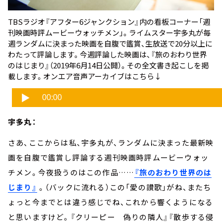
TBSラジオ『アフター6ジャンクション』内の看板コーナー「週
刊映画時評ムービーウォッチメン」。ライムスター宇多丸が毎
週ランダムに決まった映画を自腹で鑑賞、生放送で20分以上に
わたって評論します。今週評論した映画は、
『旅のおわり世界
のはじまり』
（2019年6月14日公開）。その全文書き起こしを掲
載します。オンエア音声アーカイブはこちら↓
宇多丸：
さあ、ここからは私、宇多丸が、ランダムに決まった最新映
画を自腹で鑑賞し評論する週刊映画時評ムービーウォッ
チメン。今夜扱うのはこの作品……
『旅のおわり世界のは
じまり』
。（バックに流れる）この「愛の讃歌」がね、またち
ょっと今までとは違う感じでね、これから響くようになる
と思いますけど。『クリーピー 偽りの隣人』『散歩する侵