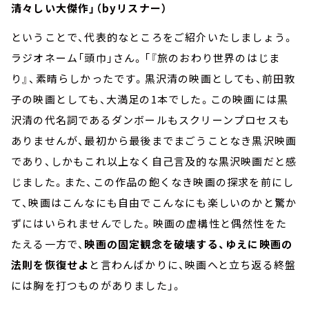
清々しい大傑作」（byリスナー）
ということで、代表的なところをご紹介いたしましょう。
ラジオネーム「頭巾」さん。「『旅のおわり世界のはじま
り』、素晴らしかったです。黒沢清の映画としても、前田敦
子の映画としても、大満足の1本でした。この映画には黒
沢清の代名詞であるダンボールもスクリーンプロセスも
ありませんが、最初から最後までまごうことなき黒沢映画
であり、しかもこれ以上なく自己言及的な黒沢映画だと感
じました。また、この作品の飽くなき映画の探求を前にし
て、映画はこんなにも自由でこんなにも楽しいのかと驚か
ずにはいられませんでした。映画の虚構性と偶然性をた
たえる一方で、
映画の固定観念を破壊する、ゆえに映画の
法則を恢復せよ
と言わんばかりに、映画へと立ち返る終盤
には胸を打つものがありました」。