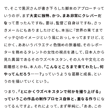
で、そこで黒沢さんが書き下ろした脚本のアプローチって
いうのが、まず
大変に独特、かつ、まあ非常にクレバーだ
な
って思ったんですね。要は、監督ご自身はですね、さっ
きメールにもありましたけども、本当に『世界の果てまで
イッテQ!のイメージという風におっしゃってますけど、と
にかく、ああいうバラエティ色強めの旅番組、そのレポー
ターを務めるタレントの女性の視点を通して、日本人から
見た異国であるそのウズベキスタン、その人々や文化との
距離感とかね、本人の、
「こんなところまで来てわたし、何
やってんだろう……？」
っていうような葛藤と成長、とい
うのを描いていくという。
つまり、
「とにかくウズベキスタンで何かを撮り上げる」
っていうこの作品の制作プロセス自体と、重なる作り
にな
ってるんですよ。それによって、まず単純に、「ああ、この