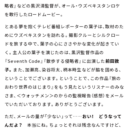
略者』などの黒沢清監督が、オール・ウズベキスタンロケ
を敢行したロードムービー。
とある夢を抱くテレビ番組レポーターの葉子は、取材のた
めにウズベキスタンを訪れる。撮影クルーとシルクロー
ドを旅する中で、葉子の心にささやかな変化が起きてい
く。主人公の葉子を演じたのは、黒沢監督作品の
『Seventh Code』『散歩する侵略者』に出演した
前田敦
子。
また、加瀬亮、染谷将太、柄本時生などが脇を固める、
ということでございます。ということで、この作品『旅の
おわり世界のはじまり』をもう見たというリスナーのみな
さま、＜ウォッチメン＞のからの監視報告（感想）をメール
でいただいております。ありがとうございます。
ただ、メールの量が「少ない」って……
おい！
どうなって
んだよ？
本当にね。ちょっとそれは残念なんですけど、