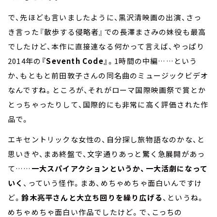
で、先ほども言いましたように、黒沢清映画の出演、さっ
き言った『散歩する侵略者』での長澤まさみの妹役も最高
でしたけど、本作に直接連なる何かって言えば、やっぱり
2014年の
『Seventh Code』
。1時間の中編……という
か、もともと前田敦子さんの同名曲のミュージックビデオ
なんですね。ところが、それがローマ国際映画祭で賞とか
とっちゃったりして、国際的にも非常に高く評価された作
品で。
エキセントリックな女性の、自分探し旅物語なのかな、と
思いきや、まあ終盤で、文字通りあっと驚く急展開があっ
て……
一大スパイアクションというか、一大活劇になって
いく
、っていう怪作。まあ、めちゃめちゃ面白いんですけ
ど。
鈴木亮平さんと大立ち回りを繰り広げる
、というね。
めちゃめちゃ面白い作品でしたけど。で、こっちの