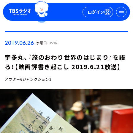
ログイン
マイページ
2019.06.26
水曜日
15:02
新規会員登録
ログイン
宇多丸、『旅のおわり世界のはじまり』を語
る！【映画評書き起こし 2019.6.21放送】
アフター6ジャンクション2
今日の番組表
週間番組表
トピックス
TBS Podcast