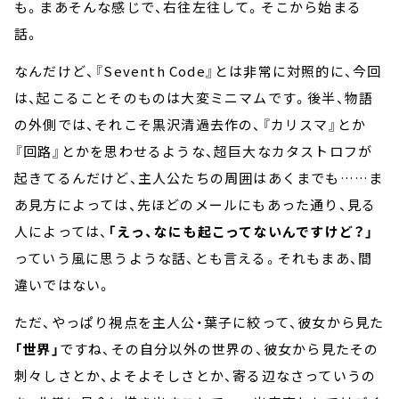
も。まあそんな感じで、右往左往して。そこから始まる
話。
なんだけど、『Seventh Code』とは非常に対照的に、今回
は、起こることそのものは大変ミニマムです。後半、物語
の外側では、それこそ黒沢清過去作の、『カリスマ』とか
『回路』とかを思わせるような、超巨大なカタストロフが
起きてるんだけど、主人公たちの周囲はあくまでも……ま
あ見方によっては、先ほどのメールにもあった通り、見る
人によっては、
「えっ、なにも起こってないんですけど？」
っていう風に思うような話、とも言える。それもまあ、間
違いではない。
ただ、やっぱり視点を主人公・葉子に絞って、彼女から見た
「世界」
ですね、その自分以外の世界の、彼女から見たその
刺々しさとか、よそよそしさとか、寄る辺なさっていうの