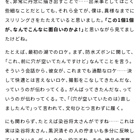
を、非常に丹念に描き出すことで……出来事としてはごく
些細なことだとしても、それら全てが、僕は、異様なまでに
スリリングさをたたえていると思いました。
「この1個1個
が、なんでこんなに面白いのかよ！」
と思いながら見てまし
たけどね。
たとえば、最初の湖でのロケ。まず、防水ズボンに関して、
「これ、前に穴が空いてたんですけど」なんてことを言う。
そういう会話から、彼女が、これまでも過酷なロケ……決
して快適とは言えないロケ、撮影をこなしてきたんだな、
っていうのが伝わってくる。がんばってきたんだな、って
いうのが伝わってくる。で、「（穴が空いていたのは）直し
ましたんで」って言われて、文句ひとつ言わずに履く。
にも関わらず、たとえば染谷将太さんがですね……これは
実は染谷将太さん、黒沢清その人の佇まいも多分に反映し
ているという、ディレクター役ですね。その、絶品の事務