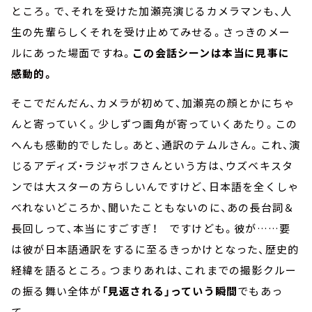
ところ。で、それを受けた加瀬亮演じるカメラマンも、人
生の先輩らしくそれを受け止めてみせる。さっきのメー
ルにあった場面ですね。
この会話シーンは本当に見事に
感動的。
そこでだんだん、カメラが初めて、加瀬亮の顔とかにちゃ
んと寄っていく。少しずつ画角が寄っていくあたり。この
へんも感動的でしたし。あと、通訳のテムルさん。これ、演
じるアディズ・ラジャボフさんという方は、ウズベキスタ
ンでは大スターの方らしいんですけど、日本語を全くしゃ
べれないどころか、聞いたこともないのに、あの長台詞＆
長回しって、本当にすごすぎ！ ですけども。彼が……要
は彼が日本語通訳をするに至るきっかけとなった、歴史的
経緯を語るところ。つまりあれは、これまでの撮影クルー
の振る舞い全体が
「見返される」っていう瞬間
でもあっ
て。