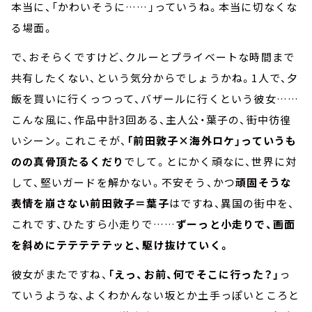
本当に、「かわいそうに……」っていうね。本当に切なくな
る場面。
で、おそらくですけど、クルーとプライベートな時間まで
共有したくない、という気分からでしょうかね。1人で、夕
飯を買いに行くっつって、バザールに行くという彼女……
こんな風に、作品中計3回ある、主人公・葉子の、街中彷徨
いシーン。これこそが、
「前田敦子×海外ロケ」っていうも
のの真骨頂たるくだり
でして。とにかく頑なに、世界に対
して、堅いガードを解かない。不安そう、かつ
頑固そうな
表情を崩さない前田敦子＝葉子
はですね、異国の街中を、
これです、ひたすら小走りで……
ずーっと小走りで、画面
を斜めにテテテテテッと、駆け抜けていく。
彼女がまたですね、
「えっ、お前、何でそこに行った？」
っ
ていうような、よくわかんない坂とか土手っぽいところと