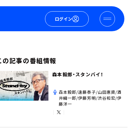
ログイン
この記事の番組情報
森本毅郎・スタンバイ！
森本毅郎/遠藤泰子/山田惠資/酒
井綱一郎/伊藤芳明/渋谷和宏/伊
藤洋一