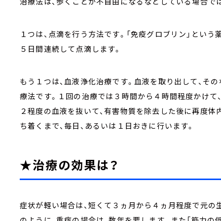
治療法は、歩くことが不自由になるなどしている場合で
１つは、点滴を行う方法です。「免疫グロブリン」という
５日間連続して点滴します。
もう１つは、血液浄化治療です。血液を取り出して、そ
療法です。１回の治療では３時間から４時間程度かけて
２程度の血液を抜いて、有害物質を除去した後に再度体
ち着くまで、毎日、あるいは１日おきに行います。
★治療の効果は？
症状が軽い場合は、短くて３ヵ月から４ヵ月程度で元の
のように、重症の場合は、数年を要します。また「筋力の