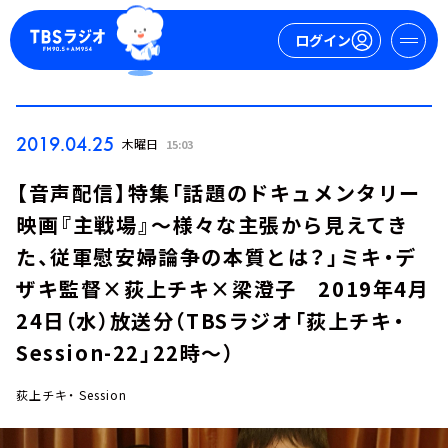
ログイン
マイページ
2019.04.25
木曜日
15:03
新規会員登録
ログイン
【音声配信】特集「話題のドキュメンタリー
映画『主戦場』～様々な主張から見えてき
た、従軍慰安婦論争の本質とは？」ミキ・デ
ザキ監督×荻上チキ×梁澄子 2019年4月
24日（水）放送分（TBSラジオ「荻上チキ・
Session-22」22時～）
今日の番組表
週間番組表
荻上チキ・ Session
トピックス
TBS Podcast