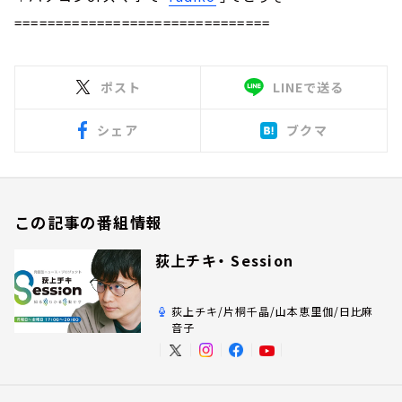
===============================
ポスト
LINEで送る
シェア
ブクマ
この記事の番組情報
荻上チキ・ Session
荻上チキ/片桐千晶/山本恵里伽/日比麻
音子