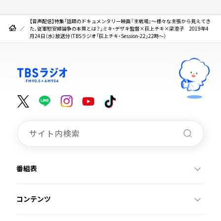
【音声配信】特集「話題のドキュメンタリー映画『主戦場』～様々な主張から見えてき
た、従軍慰安婦論争の本質とは？」ミキ・デザキ監督×荻上チキ×梁澄子 2019年4
月24日（水）放送分（TBSラジオ「荻上チキ・Session-22」22時～）
番組表
コンテンツ