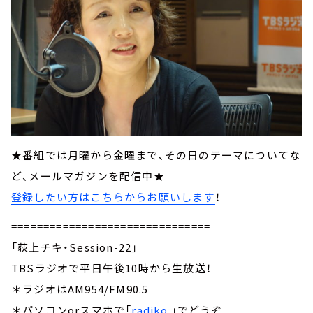
★番組では月曜から金曜まで、その日のテーマについてな
ど、メールマガジンを配信中★
登録したい方はこちらからお願いします
！
===============================
「荻上チキ・Session-22」
TBSラジオで平日午後10時から生放送！
＊ラジオはAM954/FM90.5
＊パソコンorスマホで「
radiko
」でどうぞ