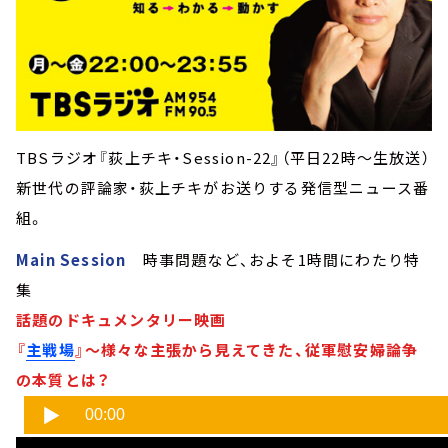
TBSラジオ『荻上チキ・Session-22』（平日22時～生放送）
新世代の評論家・荻上チキがお送りする発信型ニュース番
組。
Main Session
時事問題など、およそ1時間にわたり特
集
話題のドキュメンタリー映画
『
主戦場
』～様々な主張から見えてきた、従軍慰安婦論争
の本質とは？