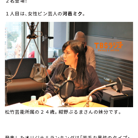
２名登場！
１人目は、女性ピン芸人の
河邑ミク
。
松竹芸能所属の２４歳。紺野ぶるまさんの妹分です。
発表したオリジナルランキングは「苦手な男性のタイプ・