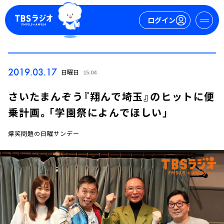
ログイン
マイページ
2019.03.17
日曜日
15:04
新規会員登録
ログイン
さいたまんぞう『翔んで埼玉』のヒットに便
乗計画。「学園祭によんでほしい」
爆笑問題の日曜サンデー
今日の番組表
週間番組表
トピックス
TBS Podcast