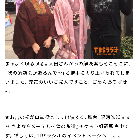
まぁよく喋る喋る。太田さんからの解決案もそこそこに、
「次の落語会があるんで～」と勝手に切り上げられてしま
いました。元気のいいご婦人ですこと。ごめんあそばせ
~。
★お宮の松が車掌役として出演する、舞台『銀河鉄道９９
９ さよならメーテル～僕の永遠』チケット好評販売中で
す。詳しくは、TBSラジオのイベントページへ ↓↓