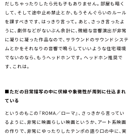
だしちゃったりしたら元も子もありません。部屋も暗く
して、そして途中止め禁止とか、もうそんぐらいのルール
を課すべきです、はっきり言って。あと、さっき言ったよ
うに、劇伴などがないぶん余計に、微細な音響演出が非常
に凝りに凝った作品なので、サラウンドのサウンドシステ
ムとかをそれなりの音響で鳴らしていいような住宅環境
でないのなら、もうヘッドホンです。ヘッドホン推奨で
す、これは。
■
ただの日常描写の中に伏線や象徴性が周到に仕込まれ
ている
というのもこの『ROMA／ローマ』、さっきから言ってい
るように、非常に映画らしい映画というか、アート系映画
の作りで、非常にゆったりしたテンポの語り口の中に、実