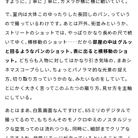
すように、丁寧に丁寧に、カメラが横に横に動いていく。
で、室内は大体このゆったりした長回しのパン、っていう
ので撮っているわけです。あとは戸外、街並みというか、
ストリートのショットでは、やっぱりかなり長めの尺で続
いてゆく、横移動のショット……だから
部屋の中はグルッ
と回るようなパンのショット、表に出ると横移動のショ
ット。
どちらも人物に対してはかなり引き気味の、まあシ
ネマスコープらしい、ちょっとパノラマ的な光景の捉え
方、切り取り方っていうかのな、みたいなのをしていて。
とにかく大きく言ってこのふたつの撮り方、見せ方を主軸
にしている。
あとはまあ、白黒画面なんですけど、65ミリのデジタルで
撮ってるので、もちろんそのモノクロゆえのノスタルジッ
クな空気ってのは流れつつも、同時に、細部までクリアな
んですよね。非常にエッジが立っているということで、ノ