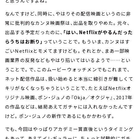
と思うんですよね。
なんですけど、同時に、やはりその配信映画というのに非
常に批判的なカンヌ映画祭は、出品を取りやめた。元々、
出品する予定だったのに、
「はい、Netflixがやるんだった
らうちはお断り」
っていうことで。もういま、カンヌはす
ごいNetflixとモメてますけども。それとか、まあ一部映
画業界の反発などもやはり招いてはいるようで……とい
うことで。で、このムービーウォッチメンでもこれまで、
ネット配信作品は、扱い始めると本当に線引きが難しくて
キリがなくなっちゃうということで、たとえばNetflixオ
リジナル映画、ポン・ジュノの『Okja／オクジャ』、2017年
の作品などは、結局あえてガチャには入れなかったんです
けど。ポン・ジュノの新作であるにもかかわらず。
でも、今回はやっぱりアカデミー賞直後というタイミング
もあって、あえてイレギュラーに、ちょっと試験的にガチ