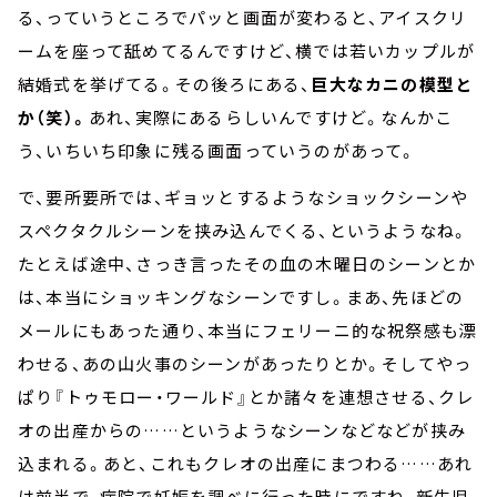
る、っていうところでパッと画面が変わると、アイスクリ
ームを座って舐めてるんですけど、横では若いカップルが
結婚式を挙げてる。その後ろにある、
巨大なカニの模型と
か（笑）。
あれ、実際にあるらしいんですけど。なんかこ
う、いちいち印象に残る画面っていうのがあって。
で、要所要所では、ギョッとするようなショックシーンや
スペクタクルシーンを挟み込んでくる、というようなね。
たとえば途中、さっき言ったその血の木曜日のシーンとか
は、本当にショッキングなシーンですし。まあ、先ほどの
メールにもあった通り、本当にフェリーニ的な祝祭感も漂
わせる、あの山火事のシーンがあったりとか。そしてやっ
ぱり『トゥモロー・ワールド』とか諸々を連想させる、クレ
オの出産からの……というようなシーンなどなどが挟み
込まれる。あと、これもクレオの出産にまつわる……あれ
は前半で、病院で妊娠を調べに行った時にですね、新生児