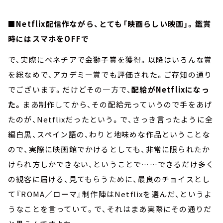
■Netflix配信作ながら、とても「映画らしい映画」。鑑賞
時にはスマホをOFFで
で、実際にベネチアで金獅子賞を獲得。以降はいろんな賞
を総なめで、アカデミー賞でも評価された。ご存知の通り
でございます。だけどその一方で、
配給がNetflixになっ
た。
まあ制作してから、その配給元っていうので手をあげ
たのが、Netflixだったという。で、さっき言ったように全
編白黒、スペイン語の、わりと地味めな作品ということな
ので、実際に映画館でかけるとしても、非常に限られたか
けられ方しかできない、ということで……できるだけ多く
の観客に届ける、見てもらうために、最良のチョイスとし
て『ROMA／ローマ』制作陣はNetflixを選んだ、というよ
うなことを言っていて。で、それはまあ実際にその通りだ