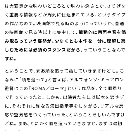
は大変豊かな味わいどころとか味わい深さとか、さりげな
く重要な情報などが周到に仕込まれている、というタイプ
の作品なので。映画館で見る時のようにっていうか、普通
の映画館で見る時以上に集中して
、能動的に画面や音を読
み取るっていう姿勢が、少なくとも本作を十分に理解し楽
しむためには必須のスタンスだから、
っていうことなんで
すね。
ということで、まあ順を追って話していきますけども。ち
なみに「順を追って」と言えば、アルフォンソ・キュアロン
監督はこの『ROMA／ローマ』という作品を、全て順撮り
で作っていったと。しかも、出演者たちには脚本を渡さず
に、それぞれに異なる演出指示等をしながら、リアルな反
応や空気感をつくっていった、ということらしいんですけ
どね。まあ、とにかく順を追っていきますと、まずは最初