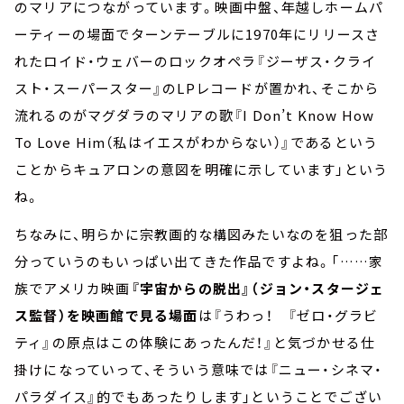
のマリアにつながっています。映画中盤、年越しホームパ
ーティーの場面でターンテーブルに1970年にリリースさ
れたロイド・ウェバーのロックオペラ『ジーザス・クライ
スト・スーパースター』のLPレコードが置かれ、そこから
流れるのがマグダラのマリアの歌『I Don’t Know How
To Love Him（私はイエスがわからない）』であるという
ことからキュアロンの意図を明確に示しています」という
ね。
ちなみに、明らかに宗教画的な構図みたいなのを狙った部
分っていうのもいっぱい出てきた作品ですよね。「……家
族でアメリカ映画
『宇宙からの脱出』（ジョン・スタージェ
ス監督）を映画館で見る場面
は『うわっ！ 『ゼロ・グラビ
ティ』の原点はこの体験にあったんだ！』と気づかせる仕
掛けになっていって、そういう意味では『ニュー・シネマ・
パラダイス』的でもあったりします」ということでござい