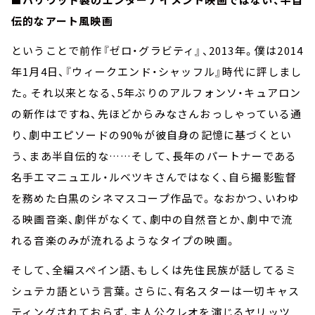
伝的なアート風映画
ということで前作『ゼロ・グラビティ』、2013年。僕は2014
年1月4日、『ウィークエンド・シャッフル』時代に評しまし
た。それ以来となる、5年ぶりのアルフォンソ・キュアロン
の新作はですね、先ほどからみなさんおっしゃっている通
り、劇中エピソードの90%が彼自身の記憶に基づくとい
う、まあ半自伝的な……そして、長年のパートナーである
名手エマニュエル・ルベツキさんではなく、自ら撮影監督
を務めた白黒のシネマスコープ作品で。なおかつ、いわゆ
る映画音楽、劇伴がなくて、劇中の自然音とか、劇中で流
れる音楽のみが流れるようなタイプの映画。
そして、全編スペイン語、もしくは先住民族が話してるミ
シュテカ語という言葉。さらに、有名スターは一切キャス
ティングされておらず、主人公クレオを演じるヤリッツ