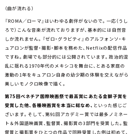
（曲が流れる）
『ROMA／ローマ』はいわゆる劇伴がないので。一応（うし
ろで）こんな音楽が流れておりますが、基本的には自然音
しか流れません。『ゼロ・グラビティ』のアルフォンソ・キ
ュアロンが監督・撮影・脚本を務めた、Netflixの配信作品
ですね。劇場でも部分的には公開されています。政治的混
乱に揺れる1970年代のメキシコを舞台に、とある家庭の
激動の1年をキュアロン自身の幼少期の体験を交えながら
美しいモノクロ映像で描く。
第75回ベネチア国際映画祭で最高賞にあたる金獅子賞を
受賞した他、各種映画賞を本当に総なめ、
といった感じご
ざいます。そして、第91回アカデミー賞では最多ノミネー
ト＆外国語映画賞、監督賞、撮影賞の3部門を受賞した。監
督賞と撮影賞をひとつの作品で同時受賞した例は初めて、