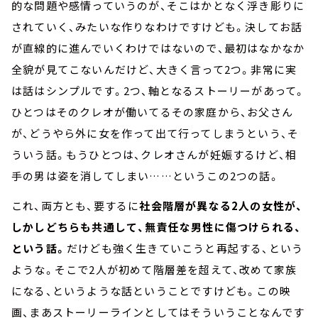
的な問題や感情っていうのが、そこはかとなく浮き彫りに
されていく、みたいな作りなわけですけども。決してお話
が直線的に進んでいくわけではないので、最初はなかなか
全貌が見てこないんだけど、大きく言って2つ。非常に実
は話はシンプルです。2つ、軸となるストーリーがあって。
ひとつはそのクレオが働いてるその家庭から、お父さん
が、どうやら外に女を作って出て行ってしまうという、そ
ういう話。もうひとつは、クレオさんが妊娠するけど、相
手の男は姿を消してしまい……というこの2つの話。
これ、両方とも、要するに
社会階層が異なる2人の女性が、
しかしどちらも共通して、無責任な男性に傷つけられる、
という話。
だけども強く生きていこうと再起する、という
ような。そこで2人が初めて階層差を超えて、改めて家族
になる、というような話ということですけども。この映
画、まあストーリーラインとしてはそういうことなんです