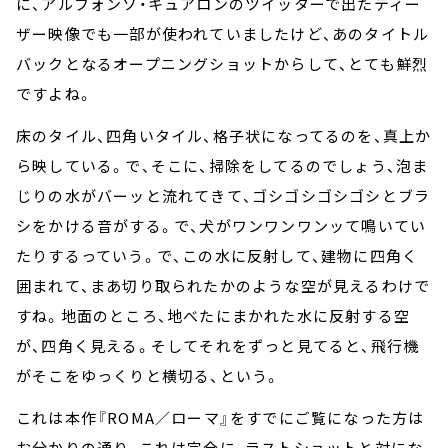
に、アルフォンソ・キュアロンのツイッターで出たティー
ザー映像でも一部が使われていましたけど、あのタイトル
バックとなるオープニングショットからして、とても鮮烈
ですよね。
床のタイル、四角いタイル、格子状になってるのを、真上か
ら映している。で、そこに、掃除をしてるのでしょう、泡ま
じりの水がバーッと流れてきて、ゴシゴシゴシゴシとブラ
シをかける音がする。で、犬がワンワンワンッて鳴いてい
たりするっていう。で、この水に反射して、建物に四角く
囲まれて、まあ切り取られたかのような空が見えるわけで
すね。地面のところ、地べたにまかれた水に反射する空
が、四角く見える。そしてそれをずっと見てると、飛行機
がそこをゆっくりと横切る、という。
これは本作『ROMA／ローマ』をすでにご覧になった方は
お分かりの通り、これは完全に、ラストショットと対にな