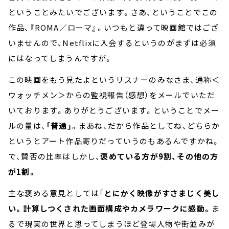
ということみたいでございます。さあ、ということでこの
作品、『ROMA／ローマ』。いつもと違って映画館ではござ
いませんので、Netflixに入会するというのがまずは必須
にはなってしまうんですが。
この映画をもう見たよというリスナーのみなさま、通称＜
ウォッチメン＞からの監視報告（感想）をメールでいただ
いております。ありがとうございます。ということでメー
ルの量は、
「普通」
。まあね、だから作品としてね、どちらか
というとアート作品寄りだっていうのもあるんですかね。
で、賛否の比率はしかし、
褒めている方が9割、その他の方
が1割。
主な褒める意見としては「
とにかく映像がすさまじく美し
い。計算しつくされた画面構成やカメラワークに感動。
ま
るで現実の世界と思ってしまうほど登場人物や街並みが