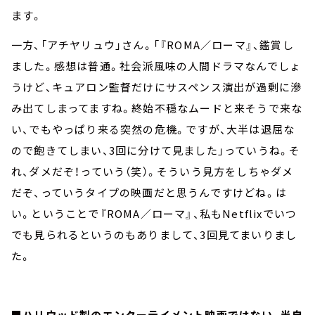
ます。
一方、「アチヤリュウ」さん。「『ROMA／ローマ』、鑑賞し
ました。感想は普通。社会派風味の人間ドラマなんでしょ
うけど、キュアロン監督だけにサスペンス演出が過剰に滲
み出てしまってますね。終始不穏なムードと来そうで来な
い、でもやっぱり来る突然の危機。ですが、大半は退屈な
ので飽きてしまい、3回に分けて見ました」っていうね。そ
れ、ダメだぞ！っていう（笑）。そういう見方をしちゃダメ
だぞ、っていうタイプの映画だと思うんですけどね。は
い。ということで『ROMA／ローマ』、私もNetflixでいつ
でも見られるというのもありまして、3回見てまいりまし
た。
■ハリウッド製のエンターテイメント映画ではない、半自