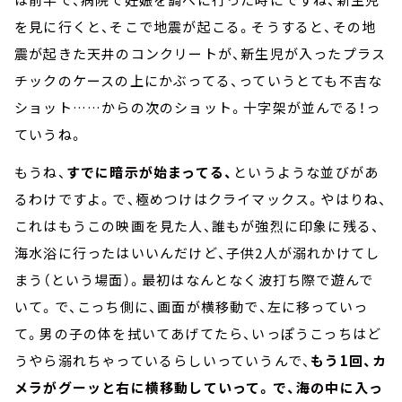
を見に行くと、そこで地震が起こる。そうすると、その地
震が起きた天井のコンクリートが、新生児が入ったプラス
チックのケースの上にかぶってる、っていうとても不吉な
ショット……からの次のショット。十字架が並んでる！っ
ていうね。
もうね、
すでに暗示が始まってる、
というような並びがあ
るわけですよ。で、極めつけはクライマックス。やはりね、
これはもうこの映画を見た人、誰もが強烈に印象に残る、
海水浴に行ったはいいんだけど、子供2人が溺れかけてし
まう（という場面）。最初はなんとなく波打ち際で遊んで
いて。で、こっち側に、画面が横移動で、左に移っていっ
て。男の子の体を拭いてあげてたら、いっぽうこっちはど
うやら溺れちゃっているらしいっていうんで、
もう1回、カ
メラがグーッと右に横移動していって。で、海の中に入っ