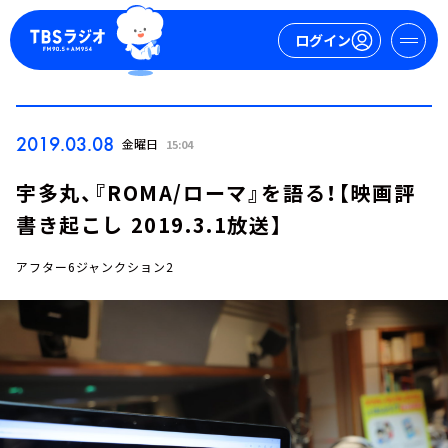
ログイン
マイページ
2019.03.08
金曜日
15:04
新規会員登録
ログイン
宇多丸、『ROMA/ローマ』を語る！【映画評
書き起こし 2019.3.1放送】
アフター6ジャンクション2
今日の番組表
週間番組表
トピックス
TBS Podcast