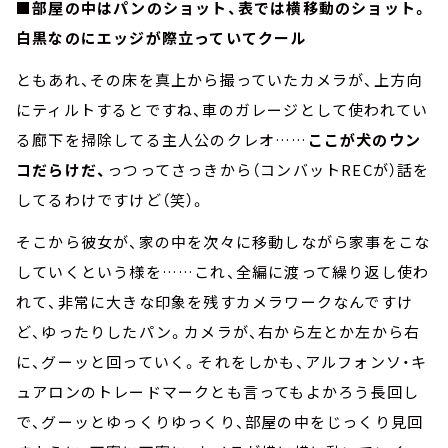
■
部屋の中はパンのショット、表では横移動のショット。
白黒なのにエッジが際立っていてクール
ともあれ、その床を真上から撮っていたカメラが、上方向
にティルトするとですね、車のガレージとして使われてい
る廊下を掃除してる主人公のクレオ……
ここが犬のウン
コだらけだ、
っつってさっきから（コンバットRECが）話を
してるわけですけど（笑）。
そこから彼女が、家の中を次々に移動しながら家事をこな
していくという様を……これ、全編に渡って繰り返し使わ
れて、非常に大きな印象を残すカメラワークなんですけ
ど、ゆったりしたパン。カメラが、右から左とか左から右
に、グーッと回っていく。それをしかも、アルフォンソ・キ
ュアロンのトレードマークとも言ってもよかろう長回し
で、グーッとゆっくりゆっくり、部屋の中をじっくり見回