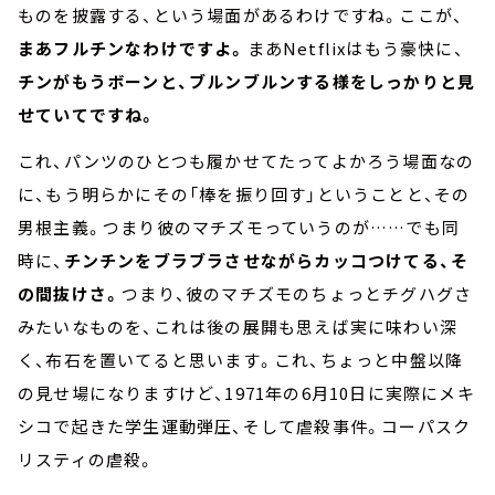
ものを披露する、という場面があるわけですね。ここが、
まあフルチンなわけですよ。
まあNetflixはもう豪快に、
チンがもうボーンと、ブルンブルンする様をしっかりと見
せていてですね。
これ、パンツのひとつも履かせてたってよかろう場面なの
に、もう明らかにその「棒を振り回す」ということと、その
男根主義。つまり彼のマチズモっていうのが……でも同
時に、
チンチンをブラブラさせながらカッコつけてる、そ
の間抜けさ。
つまり、彼のマチズモのちょっとチグハグさ
みたいなものを、これは後の展開も思えば実に味わい深
く、布石を置いてると思います。これ、ちょっと中盤以降
の見せ場になりますけど、1971年の6月10日に実際にメキ
シコで起きた学生運動弾圧、そして虐殺事件。コーパスク
リスティの虐殺。