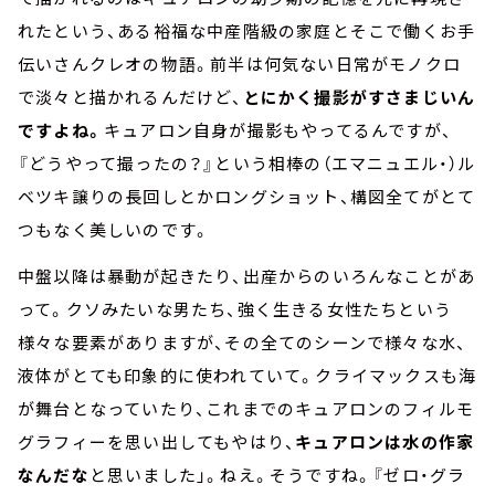
れたという、ある裕福な中産階級の家庭とそこで働くお手
伝いさんクレオの物語。前半は何気ない日常がモノクロ
で淡々と描かれるんだけど、
とにかく撮影がすさまじいん
ですよね。
キュアロン自身が撮影もやってるんですが、
『どうやって撮ったの？』という相棒の（エマニュエル・）ル
ベツキ譲りの長回しとかロングショット、構図全てがとて
つもなく美しいのです。
中盤以降は暴動が起きたり、出産からのいろんなことがあ
って。クソみたいな男たち、強く生きる女性たちという
様々な要素がありますが、その全てのシーンで様々な水、
液体がとても印象的に使われていて。クライマックスも海
が舞台となっていたり、これまでのキュアロンのフィルモ
グラフィーを思い出してもやはり、
キュアロンは水の作家
なんだな
と思いました」。ねえ。そうですね。『ゼロ・グラ