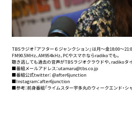
TBSラジオ『アフター６ジャンクション』は月～金18:00～21:
FM90.5MHz、AM954kHz、PCやスマホなら
radiko
でも。
聴き逃しても過去の音声が
TBSラジオクラウド
や、
radiko
■番組メールアドレス：utamaru@tbs.co.jp
■番組公式twitter：
@after6junction
■Instagram：
after6junction
■参考：前身番組
「ライムスター宇多丸のウィークエンド・シャ