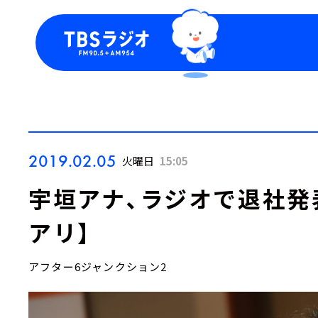
今日の番組表
トピッ
週間番組表
TBS
Podca
お知ら
2019.02.05
火曜日
15:05
宇垣アナ、ラジオで退社発
アリ】
アフター6ジャンクション2