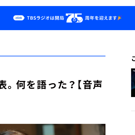
クス
イベント・グッ
ズ
st
YouTube
せ
会社情報
表。何を語った？【音声