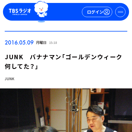
ログイン
マイページ
2016.05.09
月曜日
15:18
新規会員登録
ログイン
JUNK バナナマン「ゴールデンウィーク
何してた？」
JUNK
今日の番組表
週間番組表
トピックス
TBS Podcast