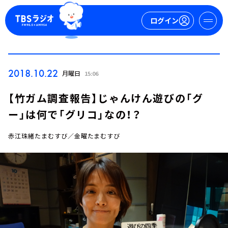
ログイン
マイページ
2018.10.22
月曜日
15:06
新規会員登録
ログイン
【竹ガム調査報告】じゃんけん遊びの「グ
ー」は何で「グリコ」なの！？
赤江珠緒たまむすび／金曜たまむすび
今日の番組表
週間番組表
トピックス
TBS Podcast