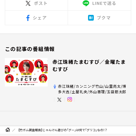
ポスト
LINEで送る
シェア
ブクマ
この記事の番組情報
赤江珠緒たまむすび／金曜たま
むすび
赤江珠緒/カンニング竹山/山里亮太/博
多大吉/土屋礼央/外山惠理/玉袋筋太郎
【竹ガム調査報告】じゃんけん遊びの「グー」は何で「グリコ」なの！？