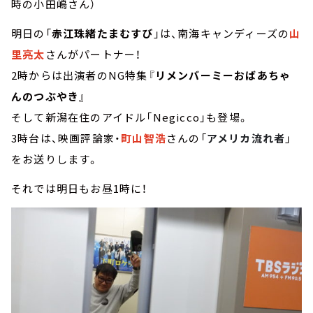
時の小田嶋さん）
明日の「
赤江珠緒たまむすび
」は、南海キャンディーズの
山
里亮太
さんがパートナー！
2時からは出演者のNG特集『
リメンバーミーおばあちゃ
んのつぶやき
』
そして新潟在住のアイドル「Negicco」も登場。
3時台は、映画評論家・
町山智浩
さんの「
アメリカ流れ者
」
をお送りします。
それでは明日もお昼1時に！