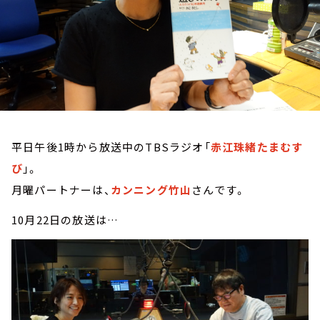
お知らせ
イベント・グッズ
YouTube
会社情報
平日午後1時から放送中のTBSラジオ「
赤江珠緒たまむす
び
」。
月曜パートナーは、
カンニング竹山
さんです。
10月22日の放送は…