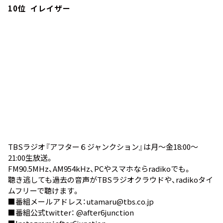
10位 イレイザー
TBSラジオ『アフター６ジャンクション』は月～金18:00～
21:00生放送。
FM90.5MHz、AM954kHz、PCやスマホなら
radiko
でも。
聴き逃しても過去の音声が
TBSラジオクラウド
や、
radikoタイ
ムフリー
で聴けます。
■番組メールアドレス：utamaru@tbs.co.jp
■番組公式twitter：
@after6junction