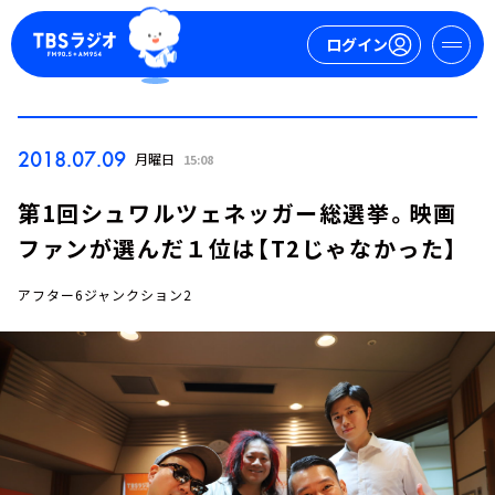
ログイン
マイページ
2018.07.09
月曜日
15:08
新規会員登録
ログイン
第1回シュワルツェネッガー総選挙。映画
ファンが選んだ１位は【T2じゃなかった】
アフター6ジャンクション2
今日の番組表
週間番組表
トピックス
TBS Podcast