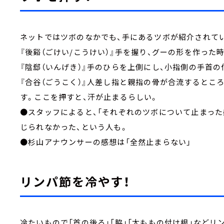
ネットではツボのなかでも、手にあるツボが紹介されて
『後谿（ごけい/こうけい）』手を握り、グーの形を作っ
『陰郄（いんげき）』手のひらを上側にし、小指側の手首の
『合谷（ごうこく）』人差し指と親指の骨が合流するとこ
す。ここを押すと、汗が止まるらしい。
●スタッフによると、「それぞれのツボについて止まった
じられなかった、という人も。
●杉山アナウンサーの感想は「全然止まらない」
リンパ節を冷やす！
冷たいもので「首の後ろ」「脇」「太ももの付け根」など