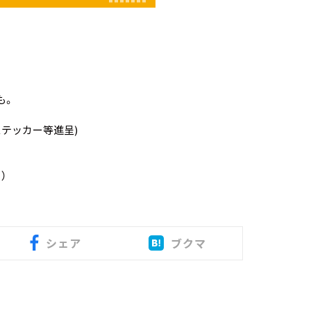
。
も。
ステッカー等進呈)
）
シェア
ブクマ