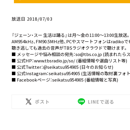
放送日 2018/07/03
『ジェーン・スー 生活は踊る』は月～金の11:00～13:00生放送
AM954kHz、FM90.5MHz他、PCやスマートフォンは
radiko
で
聴き逃しても過去の音声が
TBSラジオクラウド
で聴けます。
■ メッセージや悩み相談の宛先：
so@tbs.co.jp
(読まれたら
■ 公式HP：
www.tbsradio.jp/so/
(番組情報や選曲リスト等)
■ 公式Twitter：
@seikatsu954905
(日々のお知らせ)
■ 公式Instagram：
seikatsu954905
(生活情報の取材裏フォト
■ Facebookページ：
seikatsu954905
(番組情報と写真)
ポスト
LINEで送る