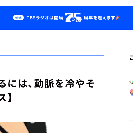
クス
イベント・グッ
ズ
st
YouTube
せ
会社情報
るには、動脈を冷やそ
ス】