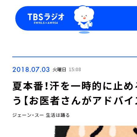
今日の番組表
トピッ
週間番組表
TBS
Podca
お知ら
2018.07.03
火曜日
15:08
夏本番！汗を一時的に止め
う【お医者さんがアドバイ
ジェーン・スー 生活は踊る