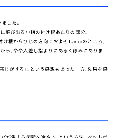
いました。
た時に飛び出る小指の付け根あたりの部分。
付け根からひじの方向におよそ1.5cmのところ。
ろから、やや人差し指よりにあるくぼみにありま
感じがする」、という感想もあった一方、効果を感
リンパが集まる箇所を冷やす、という方法。ペットボ