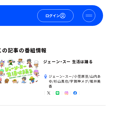
ログイン
この記事の番組情報
ジェーン・スー 生活は踊る
ジェーン・スー/小笠原亘/山内あ
ゆ/杉山真也/宇賀神メグ/堀井美
香