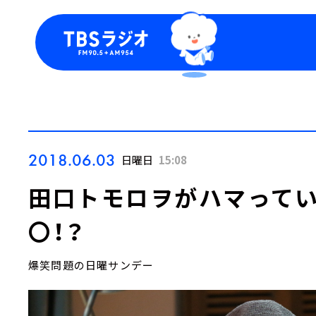
今日の番組表
トピッ
週間番組表
TBS
Podca
お知ら
2018.06.03
日曜日
15:08
田口トモロヲがハマってい
〇！？
爆笑問題の日曜サンデー