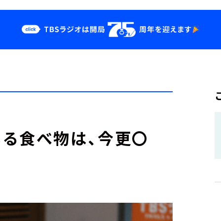
クス
イベント・グッ
ズ
st
YouTube
せ
会社情報
る食べ物は、今更〇