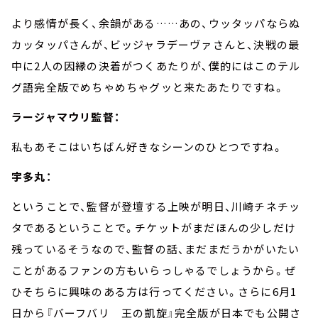
より感情が長く、余韻がある
……
あの、ウッタッパならぬ
カッタッパさんが、ビッジャラデーヴァさんと、決戦の最
中に
2
人の因縁の決着がつくあたりが、僕的にはこのテル
グ語完全版でめちゃめちゃグッと来たあたりですね。
ラージャマウリ監督：
私もあそこはいちばん好きなシーンのひとつですね。
宇多丸：
ということで、監督が登壇する上映が明日、川崎チネチッ
タであるということで。チケットがまだほんの少しだけ
残っているそうなので、監督の話、まだまだうかがいたい
ことがあるファンの方もいらっしゃるでしょうから。ぜ
ひそちらに興味のある方は行ってください。さらに
6
月
1
日から『バーフバリ 王の凱旋』完全版が日本でも公開さ