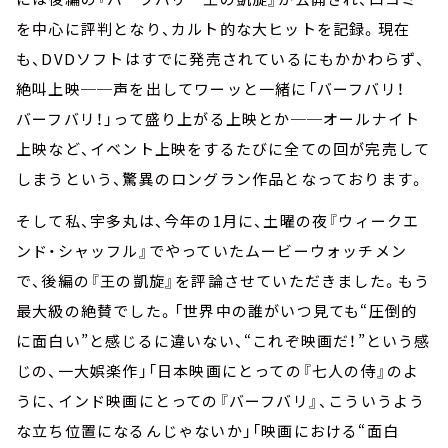
を中心に評判となり、カルト的な大ヒットを記録。現在
も、
DVD
ソフトはすでに発売されているにもかかわらず、
絶叫上映
──
声を出してワーッと一緒に「バーフバリ！
バーフバリ！」って盛り上がる上映とか
──
オールナイト
上映など、イベント上映をするたびに全ての回が完売して
しまうという、驚異のロングラン作品となっております。
そして私、宇多丸は、今年の
1
月に、土曜の夜『ウィークエ
ンド・シャッフル』でやっていたムービーウォッチメン
で、後編の『王の凱旋』を評論させていただきました。もう
最大級の絶賛でした。「世界中の誰がいつ見ても
“
圧倒的
に面白い
”
と感じるに違いない、
“
これぞ映画だ！
”
という感
じの、一大娯楽作」「日本映画にとっての『七人の侍』のよ
うに、インド映画にとっての『バーフバリ』、こういうよう
な立ち位置になるんじゃないか」「映画における
“
面白