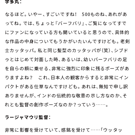
宇多丸：
なるほど。いやー、すごいですね！
500
ものね、あれがあ
ってね。では、ちょっと『バーフバリ』、ご覧になってすで
にファンになっている方も聞いていると思うので、具体的
な作品の中身についてもうかがいたいんですけども。老剣
士カッタッパ。私と同じ髪型のカッタッパが（笑）、シブド
ゥとはじめて対面した時、あるいは、幼いバーフバリの足
を自らの額に乗せる、非常に強烈に印象に残るポーズがあ
りますよね？ これ、日本人の観客からすると非常にイン
パクトがある仕草なんですけども。あれは、無知で申し訳
ありませんが、インドの伝統的な敬意の示し方なのか、そ
れとも監督の創作ポーズなのか？っていう
……
。
ラージャマウリ監督：
非常に影響を受けていて、感銘を受けて
……
「ウッタッ