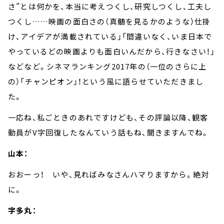
さ
”
とは何かを、本当に考えつくし、研究しつくし、工夫し
つくし
……
映画の面白さの（真髄を見るかのような）仕掛
け、アイデアが満載されている」「間違いなく、いま日本で
やっているどの映画よりも面白いんだから、行きなさい！」
などなど。シネマランキング
2017
年の（一位のさらに上
の）「チャンピオン」！という風に語らせていただきまし
た。
一応ね、私ごときのあれですけども、その評論以降、観客
動員が
V
字回復したなんていう話もね、聞きますんでね。
山本：
おおーっ！ いや、見ればみなさんハマりますから。絶対
に。
宇多丸：