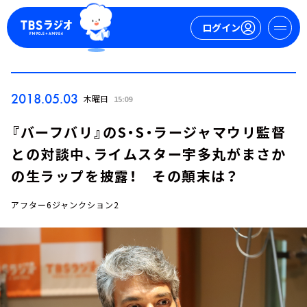
ログイン
マイページ
2018.05.03
木曜日
15:09
新規会員登録
ログイン
『バーフバリ』のS・S・ラージャマウリ監督
との対談中、ライムスター宇多丸がまさか
の生ラップを披露！ その顛末は？
アフター6ジャンクション2
今日の番組表
週間番組表
トピックス
TBS Podcast