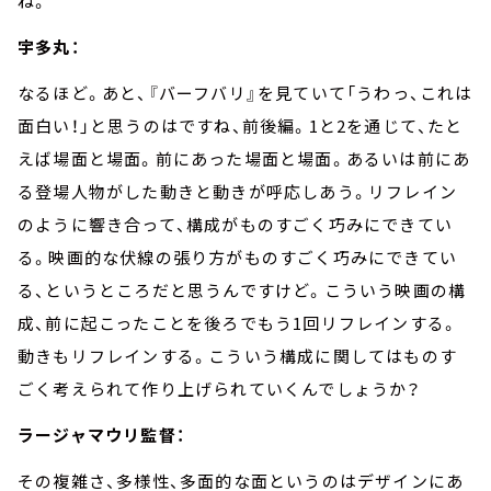
ね。
宇多丸：
なるほど。あと、『バーフバリ』を見ていて「うわっ、これは
面白い！」と思うのはですね、前後編。
1
と
2
を通じて、たと
えば場面と場面。前にあった場面と場面。あるいは前にあ
る登場人物がした動きと動きが呼応しあう。リフレイン
のように響き合って、構成がものすごく巧みにできてい
る。映画的な伏線の張り方がものすごく巧みにできてい
る、というところだと思うんですけど。こういう映画の構
成、前に起こったことを後ろでもう
1
回リフレインする。
動きもリフレインする。こういう構成に関してはものす
ごく考えられて作り上げられていくんでしょうか？
ラージャマウリ監督：
その複雑さ、多様性、多面的な面というのはデザインにあ