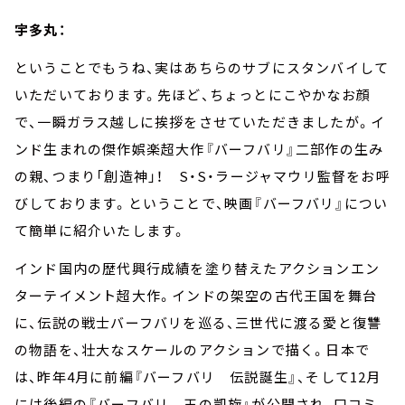
宇多丸：
ということでもうね、実はあちらのサブにスタンバイして
いただいております。先ほど、ちょっとにこやかなお顔
で、一瞬ガラス越しに挨拶をさせていただきましたが。イ
ンド生まれの傑作娯楽超大作『バーフバリ』二部作の生み
の親、つまり「創造神」！
S
・
S
・ラージャマウリ監督をお呼
びしております。ということで、映画『バーフバリ』につい
て簡単に紹介いたします。
インド国内の歴代興行成績を塗り替えたアクションエン
ターテイメント超大作。インドの架空の古代王国を舞台
に、伝説の戦士バーフバリを巡る、三世代に渡る愛と復讐
の物語を、壮大なスケールのアクションで描く。日本で
は、昨年
4
月に前編『バーフバリ 伝説誕生』、そして
12
月
には後編の『バーフバリ 王の凱旋』が公開され、口コミ