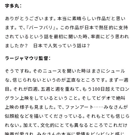
宇多丸：
ありがとうございます。本当に素晴らしい作品だと思い
ます。で、『バーフバリ』。この作品が日本で熱狂的に支持
されているという話を最初に聞いた時、率直にどう思われ
ましたか？ 日本で人気っていう話は？
ラージャマウリ監督：
そうですね。そのニュースを聞いた時はまさにシュール
な、信じられないというのが正直なところです。まず一週
目。それが四週、五週と週を重ねて、もう
100
日超えでロン
グラン上映をしているということ。そしてビデオで絶叫
上映の様子も見ました。で、ファンアート
……
みなさんが
似顔絵などを描いてくださっている。それもとても信じら
れない。加えて、文化的にとても異なるところでこれだけ
映画が愛され、みなさんの本当に愛情をビシビシと感じ