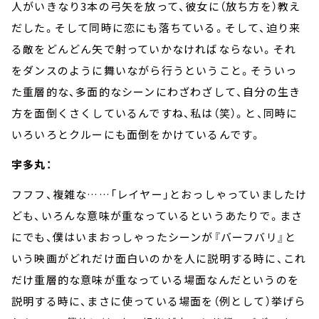
人がいきなり
3
本の弓矢を放って、彼女に（放ち方を）教え
だした。そして同時に恋にも落ちている。そして、迫り来
る敵をどんどん矢で射っていかなければならない。それ
をダンスのように舞いながら行うということ。そういっ
た重層的な、多面的なシーンにわざわざして、自分の生き
方を面倒くさくしているんですね、私は（笑）。と、同時に
いろいろとクルーにも面倒をかけているんです。
宇多丸：
フフフ、複雑な
……
「レイヤー」とおっしゃっていましたけ
ども、いろんな意味が重なっているというあたりで。まさ
にでも、僕はいまおっしゃったシーンが『バーフバリ』と
いう映画がどれだけ面白いのかを人に説明する時に、これ
だけ重層的な意味が重なっている場面なんだというのを
説明する時に、まさに使っている場面を（例として）挙げら