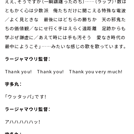
ええ、そうですか（一瞬躊躇ったのち）
……
（ラップ）「数は
ともかく心は少数派 俺たちだけに聞こえる特殊な電波
／よく見ときな 最後にはどちらの勝ちか 天の邪鬼た
ちの価値観／なにせ行く手はえらく遠距離 足跡からも
学ぶぜ謙虚に／あえて時には手も汚そう 愛なき時代の
最中にようこそ」
……
みたいな感じの歌を歌っています。
ラージャマウリ監督：
Thank you!
Thank you!
Thank you very much!
宇多丸：
「ウッタッパ」です！
ラージャマウリ監督：
アハハハハハッ！