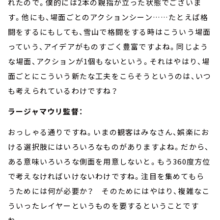
れたので。僕的には
2
本の親指が立った状態でございま
す。他にも、場面ごとのアクションシーン
……
たとえば格
闘をするにもしても、雪山で格闘をする時はこういう場面
っていう、アイデアがものすごく豊富ですよね。同じよう
な場面、アクションが
1
個もないという。それはやはり、場
面ごとにこういう新たな工夫をこらそうというのは、いつ
も考えられているわけですね？
ラージャマウリ監督：
おっしゃる通りですね。いまの観客はみなさん、娯楽にお
ける選択肢にはいろいろなものがありますよね。だから、
ある意味いろいろな側面を用意しないと。もう
360
度方位
で考えなければいけないわけですね。注目を集めてもら
うためには何が必要か？ そのためにはやはり、複雑なこ
ういったレイヤーというものを要するということです