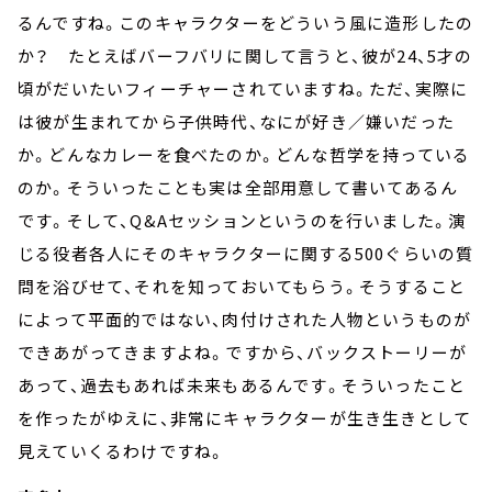
るんですね。このキャラクターをどういう風に造形したの
か？ たとえばバーフバリに関して言うと、彼が
24
、
5
才の
頃がだいたいフィーチャーされていますね。ただ、実際に
は彼が生まれてから子供時代、なにが好き／嫌いだった
か。どんなカレーを食べたのか。どんな哲学を持っている
のか。そういったことも実は全部用意して書いてあるん
です。そして、
Q&A
セッションというのを行いました。演
じる役者各人にそのキャラクターに関する
500
ぐらいの質
問を浴びせて、それを知っておいてもらう。そうすること
によって平面的ではない、肉付けされた人物というものが
できあがってきますよね。ですから、バックストーリーが
あって、過去もあれば未来もあるんです。そういったこと
を作ったがゆえに、非常にキャラクターが生き生きとして
見えていくるわけですね。