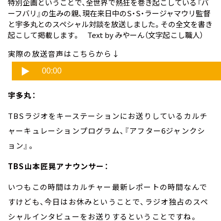
特別企画ということで、全世界で熱狂を巻き起こしている
『バ
ーフバリ』
の生みの親、現在来日中のS・S・ラージャマウリ監督
と宇多丸とのスペシャル対談を放送しました。その全文を書き
起こして掲載します。 Text by みやーん（文字起こし職人）
実際の放送音声はこちらから↓
宇多丸：
TBS
ラジオをキーステーションにお送りしているカルチ
ャーキュレーションプログラム、『アフター
6
ジャンクシ
ョン』。
TBS山本匠晃アナウンサー：
いつもこの時間はカルチャー最新レポートの時間なんで
すけども、今日はお休みということで、ラジオ独占のスペ
シャルインタビューをお送りするということですね。