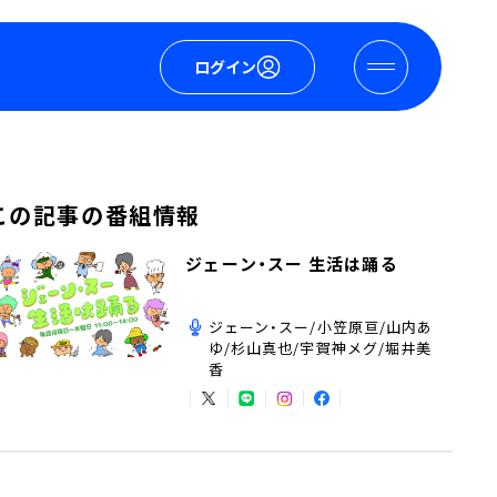
ログイン
この記事の番組情報
ジェーン・スー 生活は踊る
ジェーン・スー/小笠原亘/山内あ
ゆ/杉山真也/宇賀神メグ/堀井美
香