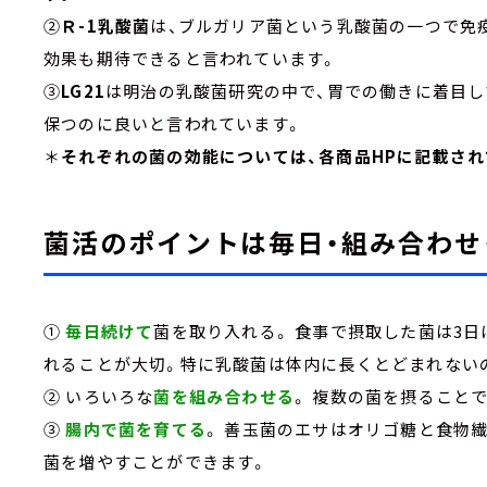
②
Ｒ-1乳酸菌
は、ブルガリア菌という乳酸菌の一つで免
効果も期待できると言われています。
③
LG21
は明治の乳酸菌研究の中で、胃での働きに着目し
保つのに良いと言われています。
＊
それぞれの菌の効能については、各商品HPに記載さ
菌活のポイントは毎日・組み合わせ・
①
毎日続けて
菌を取り入れる。 食事で摂取した菌は3
れることが大切。特に乳酸菌は体内に長くとどまれない
② いろいろな
菌を組み合わせる
。 複数の菌を摂ること
③
腸内で菌を育てる
。 善玉菌のエサはオリゴ糖と食物
菌を増やすことができます。