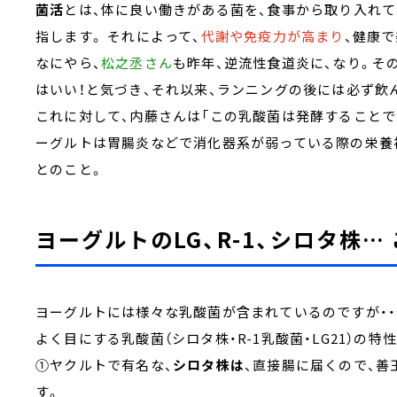
菌活
とは、体に良い働きがある菌を、食事から取り入れて
指します。 それによって、
代謝や免疫力が高まり
、健康
なにやら、
松之丞さん
も昨年、逆流性食道炎に、なり。そ
はいい！と気づき、それ以来、ランニングの後には必ず飲
これに対して、内藤さんは「この乳酸菌は発酵することで
ーグルトは胃腸炎などで消化器系が弱っている際の栄養補
とのこと。
ヨーグルトのLG、R-1、シロタ株…
ヨーグルトには様々な乳酸菌が含まれているのですが・
よく目にする乳酸菌（シロタ株・R-1乳酸菌・LG21）の特
①ヤクルトで有名な、
シロタ株は
、直接腸に届くので、善
す。