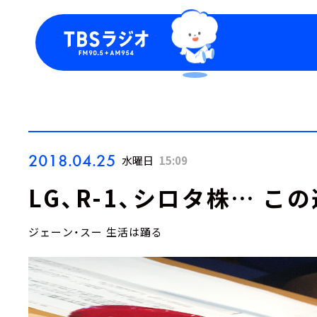
今日の番組表
トピッ
週間番組表
TBS
Podca
お知ら
2018.04.25
水曜日
15:09
LG、R-1、シロタ株… 
ジェーン・スー 生活は踊る