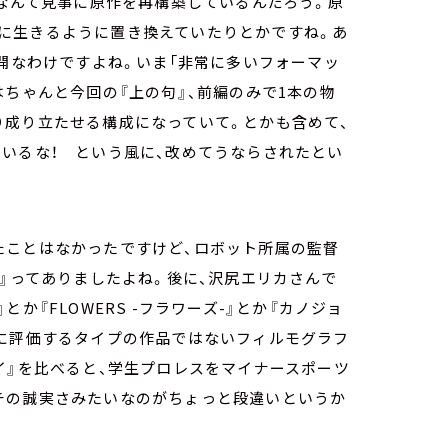
、なんて見事に原作を再構築しているんだろう。原
に生きるように置き換えていたりとかですね。あ
公開なわけですよね。いま「非常に多いフォーマッ
はちゃんと今回の『上の句』、前編のみで1本の物
り成り立たせる構成になっていて。とかも含めて、
いるな！ という風に、改めてうならされたとい
たことはなかったですけど、ロボット所属の監督
た』ってありましたよね。後に、沢尻エリカさんで
か『FLOWERS -フラワーズ-』とか『カノジョ
的に評価するタイプの作品ではないフィルモグラフ
イ』を比べると、学生プロレスをマイナースポーツ
チの誠実さみたいなのがちょっと段違いというか