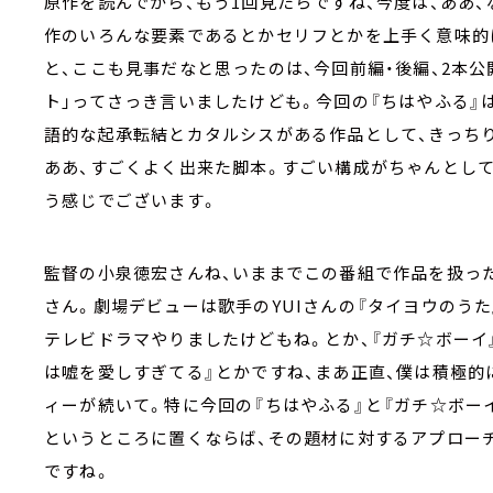
原作を読んでから、もう1回見たらですね、今度は、ああ
作のいろんな要素であるとかセリフとかを上手く意味的
と、ここも見事だなと思ったのは、今回前編・後編、2本
ト」ってさっき言いましたけども。今回の『ちはやふる』
語的な起承転結とカタルシスがある作品として、きっち
ああ、すごくよく出来た脚本。すごい構成がちゃんとして
う感じでございます。
監督の小泉徳宏さんね、いままでこの番組で作品を扱っ
さん。劇場デビューは歌手のYUIさんの『タイヨウのう
テレビドラマやりましたけどもね。とか、『ガチ☆ボーイ』と
は嘘を愛しすぎてる』とかですね、まあ正直、僕は積極
ィーが続いて。特に今回の『ちはやふる』と『ガチ☆ボー
というところに置くならば、その題材に対するアプロー
ですね。