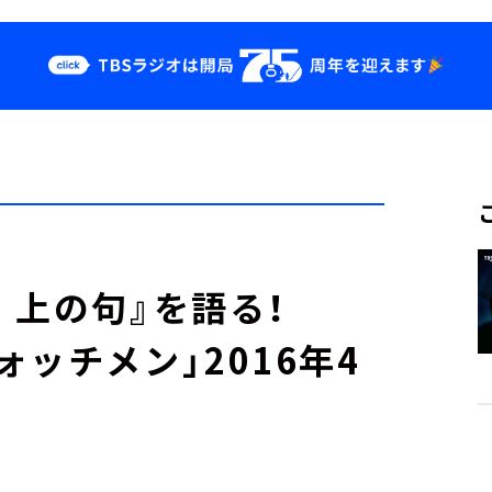
クス
イベント・グッ
ズ
st
YouTube
せ
会社情報
 上の句』を語る！
ッチメン」2016年4