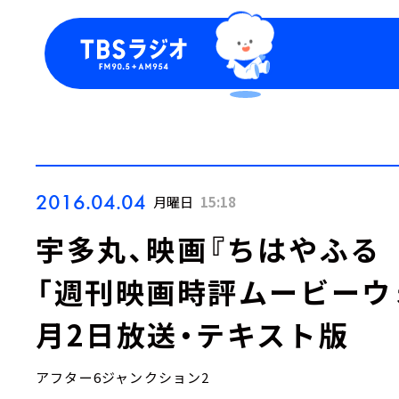
今日の番組表
トピッ
週間番組表
TBS
Podca
お知ら
2016.04.04
月曜日
15:18
宇多丸、映画『ちはやふる
「週刊映画時評ムービーウォ
月2日放送・テキスト版
アフター6ジャンクション2