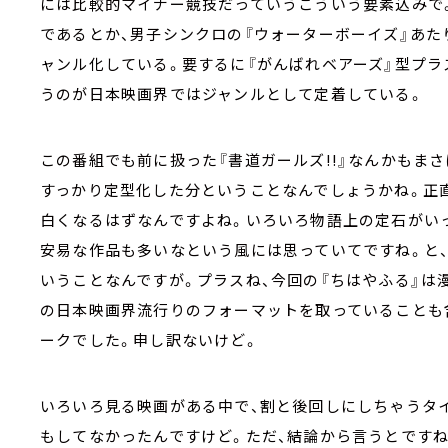
には比較的マイナー競技だっていうこういう要素込みで
であるとか、男子シンクロの『ウォーターボーイズ』あた
ャンル化している。要するに『がんばれベアーズ』型プラ
うのが日本映画界ではジャンルとして定着している。
この番組でも前に扱った『書道ガールズ!!』なんかもま
すっかり定型化した分ということなんでしょうかね。正
白くなるはずなんですよね。いろいろ物語上の定石がい
安易な作品も多いなという風には思っていてですね。と、
いうことなんですが。プラスね、今回の『ちはやふる』は
の日本映画界流行りのフォーマットを取っていることも
ークでした。申し訳ないけど。
いろいろ見る映画がある中で、割と後回しにしちゃうタ
もしてなかったんですけど。ただ、結論から言うとです