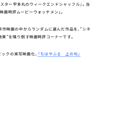
0.5『ライムスター宇多丸のウィークエンドシャッフル』。当
映画時評ムービーウォッチメン」。
た新作映画の中からランダムに選んだ作品を、“シネ
結果”を喋り倒す映画時評コーナーです。
ミックの実写映画化、
『ちはやふる 上の句』