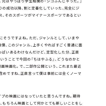
。元はやっぱり学生相撲の『シコふんじゃった。』
りの成功以降、割と定番化していった、完全にジ
ス、そのスポーツがマイナースポーツであるとい
さにそうですよね。ただ、ジャンルとして、いまや
直僕、このジャンル、上手くやればすごく普通に面
っぱいあるわけなんだけど、定型化した分、正直
いうことで今回の『ちはやふる』、どうなのかと
漫画映画化。で、二部作公開という、これまた最近
含めですね、正直言って僕は事前には全くノーマ
イプの映画にはなっていたと思うんですね。期待
ね、もちろん映画として何かとても新しいことをし