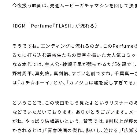
今夜扱う映画は、先週ムービーガチャマシンを回して決ま
（BGM Perfume『FLASH』が流れる）
そうですね。エンディングに流れるのが、このPerfume
るたに打ち込む高校生たちの青春を描いた大人気コミッ
なる本作では、主人公・綾瀬千早が競技かるた部を設立し
野村周平、真剣佑。真剣佑、すごい名前ですね。千葉真一
は『ガチ☆ボーイ』とか、『カノジョは嘘を愛しすぎてる
ということで、この映画をもう見たよというリスナーの
などでいただいております。ありがとうございます。メー
がね、やっぱり結構高いという。賛否では、8割以上が褒
かされるとは」「青春映画の傑作。熱いし、泣ける」「広瀬