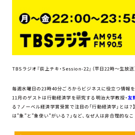
TBSラジオ『荻上チキ・Session-22』（平日22時～生放送
毎週水曜日の23時40分ごろからビジネスに役立つ情報をお送
11月のゲストは行動経済学を研究する明治大学教授・
友
る？ノーベル経済学賞受賞で注目の「行動経済学」とは？
は”象”と”象使い”がいる？」など、なぜ人は非合理的な