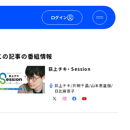
ログイン
この記事の番組情報
荻上チキ・ Session
荻上チキ/片桐千晶/山本恵里伽/
日比麻音子