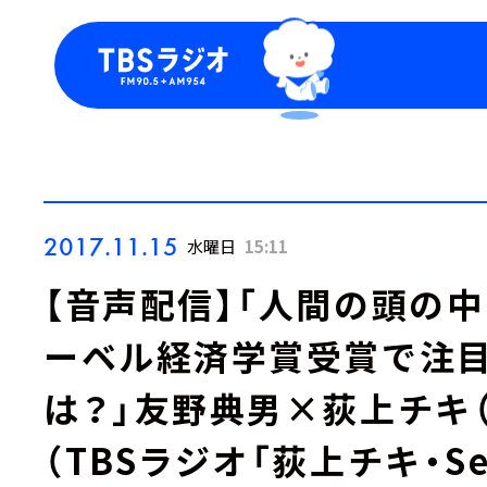
今日の番組表
トピッ
週間番組表
TBS
Podca
お知ら
2017.11.15
水曜日
15:11
【音声配信】「人間の頭の中
ーベル経済学賞受賞で注目
は？」友野典男×荻上チキ（３）
（TBSラジオ「荻上チキ・Ses