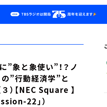
クス
イベント・グッ
ズ
st
YouTube
せ
会社情報
に”象と象使い”！？ノ
の”行動経済学”と
【NEC Square 】
sion-22」）