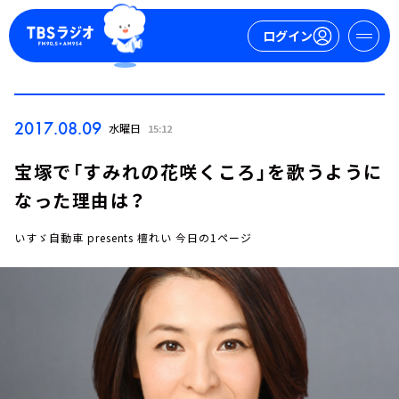
ログイン
マイページ
2017.08.09
水曜日
15:12
新規会員登録
ログイン
宝塚で「すみれの花咲くころ」を歌うように
なった理由は？
いすゞ自動車 presents 檀れい 今日の1ページ
今日の番組表
週間番組表
トピックス
TBS Podcast