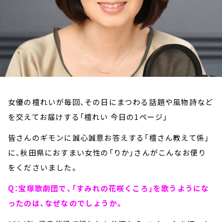
お知らせ
イベント・グッズ
YouTube
会社情報
女優の檀れいが毎回、その日にまつわる話題や風物詩など
を交えてお届けする「檀れい 今日の1ページ」
皆さんのギモンに誠心誠意お答えする「檀さん教えて係」
に、秋田県におすまい女性の「りか」さんがこんなお便り
をくださいました。
Q：宝塚歌劇団で、「すみれの花咲くころ」を歌うようにな
ったのは、なぜなのでしょうか。