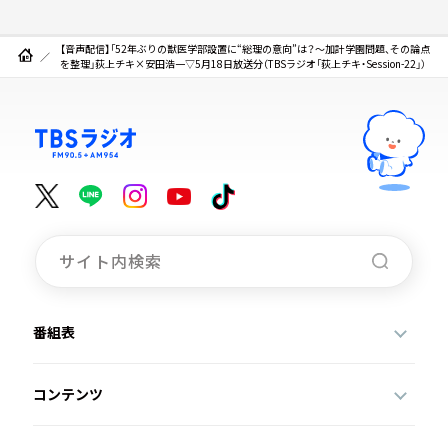
【音声配信】「52年ぶりの獣医学部設置に“総理の意向”は？～加計学園問題、その論点
を整理」荻上チキ×安田浩一▽5月18日放送分（TBSラジオ「荻上チキ・Session-22」）
番組表
コンテンツ