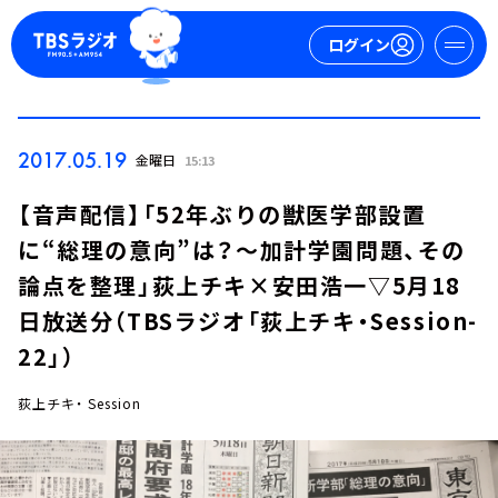
ログイン
マイページ
2017.05.19
金曜日
15:13
新規会員登録
ログイン
【音声配信】「52年ぶりの獣医学部設置
に“総理の意向”は？～加計学園問題、その
論点を整理」荻上チキ×安田浩一▽5月18
日放送分（TBSラジオ「荻上チキ・Session-
22」）
今日の番組表
荻上チキ・ Session
週間番組表
トピックス
TBS Podcast