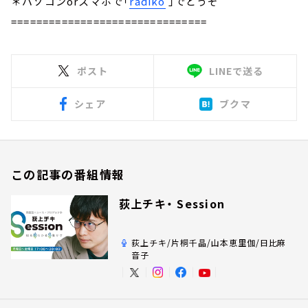
＊パソコンorスマホで「
radiko
」でどうぞ
===============================
ポスト
LINEで送る
シェア
ブクマ
この記事の番組情報
荻上チキ・ Session
荻上チキ/片桐千晶/山本恵里伽/日比麻
音子