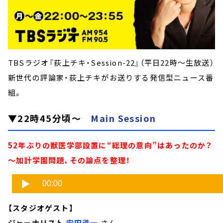
TBSラジオ『荻上チキ・Session-22』（平日22時～生放送）
新世代の評論家・荻上チキがお送りする発信型ニュース番
組。
▼22時45分頃～
Main Session
52年ぶりの獣医学部設置に“総理の意向”はあったのか？
～加計学園問題、その論点を整理！
【スタジオゲスト】
ジャーナリスト
安田浩一
さん