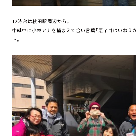
12時台は秋田駅周辺から。
中継中に小林アナを捕まえて合い言葉「悪ィゴはいねえ
ト。