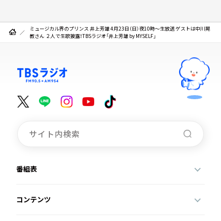
ミュージカル界のプリンス 井上芳雄 4月23日（日）夜10時～生放送 ゲストは中川晃
教さん ２人で生歌披露！TBSラジオ「井上芳雄 by MYSELF」
番組表
コンテンツ