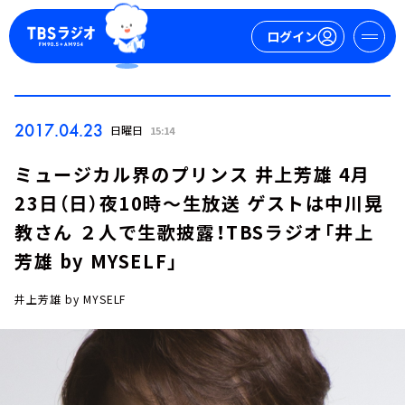
ログイン
マイページ
2017.04.23
日曜日
15:14
新規会員登録
ログイン
ミュージカル界のプリンス 井上芳雄 4月
23日（日）夜10時～生放送 ゲストは中川晃
教さん ２人で生歌披露！TBSラジオ「井上
芳雄 by MYSELF」
井上芳雄 by MYSELF
今日の番組表
週間番組表
トピックス
TBS Podcast