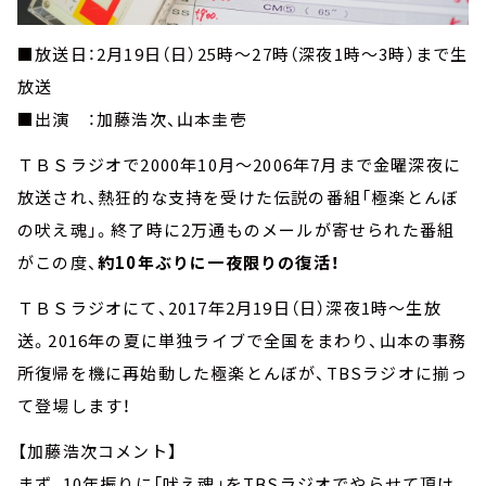
■放送日：2月19日（日）25時～27時（深夜1時～3時）まで生
放送
■出演 ：加藤浩次、山本圭壱
ＴＢＳラジオで2000年10月～2006年7月まで金曜深夜に
放送され、熱狂的な支持を受けた伝説の番組「極楽とんぼ
の吠え魂」。終了時に2万通ものメールが寄せられた番組
がこの度、
約10年ぶりに一夜限りの復活！
ＴＢＳラジオにて、2017年2月19日（日）深夜1時～生放
送。2016年の夏に単独ライブで全国をまわり、山本の事務
所復帰を機に再始動した極楽とんぼが、TBSラジオに揃っ
て登場します！
【加藤浩次コメント】
まず、10年振りに「吠え魂」をTBSラジオでやらせて頂け