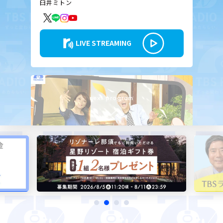
臼井ミトン
お知らせ
イベント・グッズ
YouTube
会社情報
LIVE STREAMING
next program
14:00 - 16:50
金曜ワイド ラジオTOKYO えんがわ
外山惠理（TBSアナウンサー） / 玉袋筋太郎 ゲ
スト：嵐よういち（旅行作家）