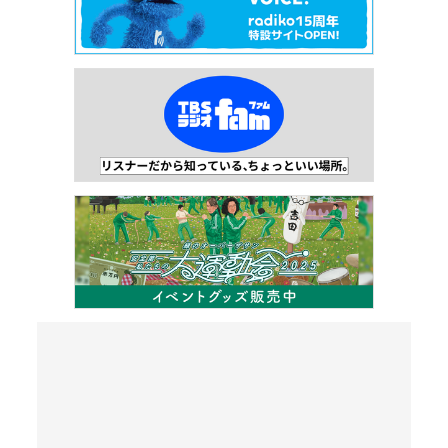
JUNK バナナマンのバナナムーン
GOLD
設楽 統（バナナマン） ゲスト：横澤夏子（お笑い
タレント）
LIVE STREAMING
27:00 - 29:00
CITY CHILL CLUB