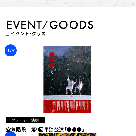
EVENT
GOODS
/
_ イベント・グッズ
21:30 - 22:00
NEW
問わず語りの神田伯山
神田伯山
LIVE STREAMING
ステージ・演劇
空気階段 第9回単独公演「●●●」