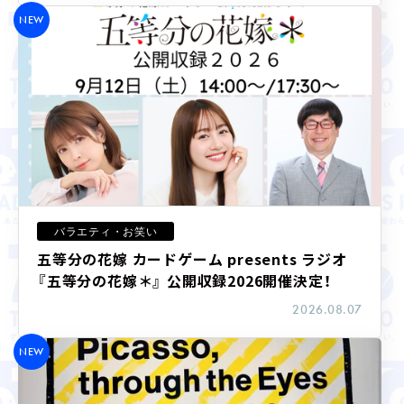
NEW
LIVE STREAMING
バラエティ・お笑い
五等分の花嫁 カードゲーム presents ラジオ
17:00 - 20:00
『五等分の花嫁＊』 公開収録2026開催決定！
荻上チキ・Session
2026.08.07
荻上チキ / 奥村奈津美（防災アナウンサー） ゲ
スト：崎山敏也（元TBSラジオ放送記者） / 塚越健
NEW
司（社会学者） / 太田昌克（共同通信・編集委員）