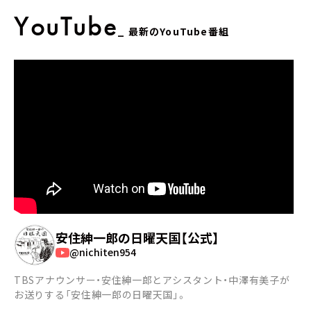
YouTube
_ 最新のYouTube番組
23:30 - 23:55
清塚信也 Ｘタイム ラジオ
清塚信也
LIVE STREAMING
安住紳一郎の日曜天国【公式】
@nichiten954
TBSアナウンサー・安住紳一郎とアシスタント・中澤有美子が
お送りする「安住紳一郎の日曜天国」。