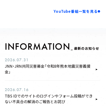
YouTube番組一覧を見る
23:55 - 24:00
ふわっち presents らじおっつ
ツンツクツン万博
INFORMATION
LIVE STREAMING
_ 最新のお知らせ
2026.07.31
JNN・JRN共同災害募金「令和8年熊本地震災害義援
金」
2026.07.16
TBS IDでのサイトのログインやフォーム投稿ができ
ない不具合の解消のご報告とお詫び