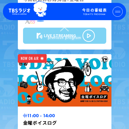
今田耕司 / 若林有子（TBSアナウンサー） ゲス
今日の番組表
ト：未唯mie（歌手）
TODAY'S PROGRAM
LIVE STREAMING
マイページ
previous program
新規会員登録
ログイン
今日の番組表
週間番組表
11:00 - 14:00
トピックス
金曜ボイスログ
TBS Podcast