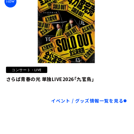
NEW
22:00 - 23:30
武田砂鉄のプレ金ナイト
武田砂鉄 ゲスト：信田さよ子（公認心理師・臨床
心理士）
コンサート・LIVE
さらば青春の光 単独LIVE2026「九官鳥」
LIVE STREAMING
イベント / グッズ情報一覧を見る