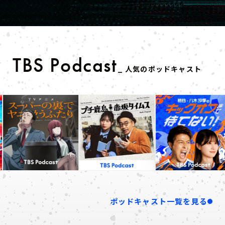
TBS Podcast
_ 人気のポッドキャスト
21:00 - 21:30
宮藤さんに言ってもしょうがないんで
すけど
宮藤官九郎
LIVE STREAMING
ポッドキャスト一覧を見る