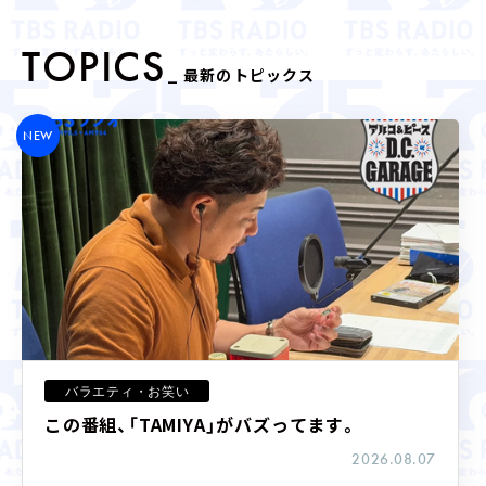
TOPICS
LIVE STREAMING
_ 最新のトピックス
NEW
16:50 - 17:00
バラエティ・お笑い
えがお presents 林家たい平 PLUS
この番組、「TAMIYA」がバズってます。
ON ACTIVE えがおで元気
林家たい平
2026.08.07