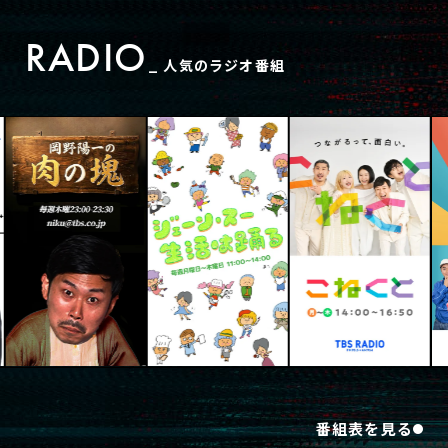
RADIO
_ 人気のラジオ番組
20:30 - 21:00
Sky presents 柿澤勇人のカキノキ
坂ラジオ
柿澤勇人 / 松田慎也
LIVE STREAMING
番組表を見る