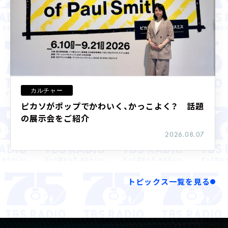
LIVE STREAMING
カルチャー
ピカソがポップでかわいく、かっこよく？ 話題
の展示会をご紹介
2026.08.07
20:00 - 20:30
ファーストサマーウイカのとん・じ
ん・ち！
ファーストサマーウイカ
トピックス一覧を見る
LIVE STREAMING